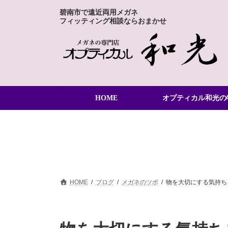
コ
ナ
碧南市で遠近両用メガネ
ン
ビ
フィッティング相談ならおまかせ
テ
ゲ
ン
ー
ツ
シ
へ
ョ
ス
ン
キ
に
ッ
移
HOME
オプティカル和光の
プ
動
HOME
ブログ
メガネのツボ
物を大切にする気持ち