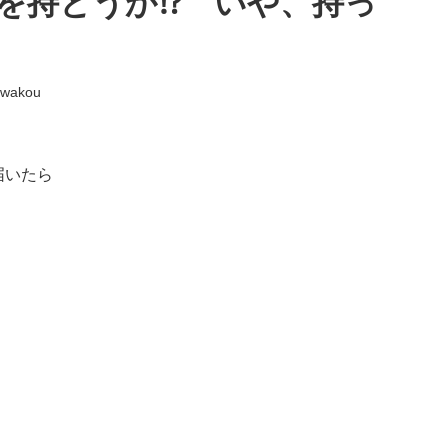
を持とうか⁉ いや、持っ
-wakou
届いたら