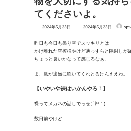
物を大切にする気持ち
てくださいよ。
最
2024年5月23日
2024年5月23日
opt
終
更
新
昨日も今日も曇り空でスッキリとは
日
かけ離れた空模様やけど薄っすらと陽射しが
時
:
ちょっと暑いかなって感じるなぁ。
ま、風が適当に吹いてくれとるけんええわ。
【いやいや裸はいかんやろ！】
裸ってメガネの話しでっせ( ´艸｀)
数日前やけど