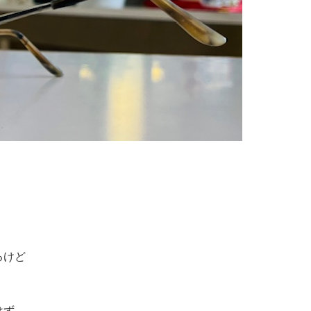
るけど
はず。