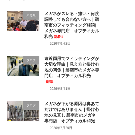
メガネがズレる・痛い・何度
未分類
調整しても合わない方へ｜碧
南市のフィッティング相談|
メガネ専門店 オプティカル
和光
新着!!
2026年8月2日
遠近両用でフィッティングが
ブログ
大切な理由｜見え方と掛け心
地の関係｜碧南市のメガネ専
門店 オプティカル和光
新着!!
2026年8月1日
メガネが下がる原因は鼻あて
ブログ
だけではありません｜掛け心
地の見直し|碧南市のメガネ
専門店 オプティカル和光
2026年7月29日