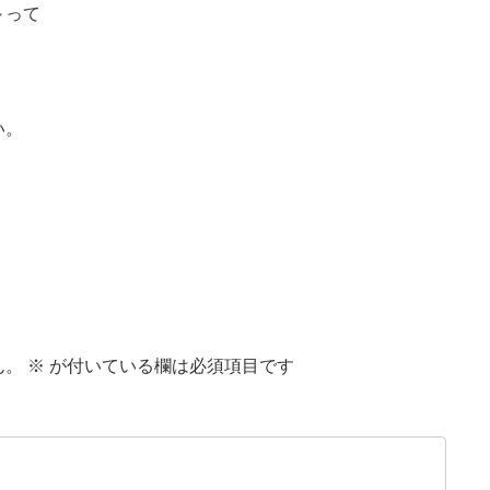
～って
い。
。
ん。
※
が付いている欄は必須項目です