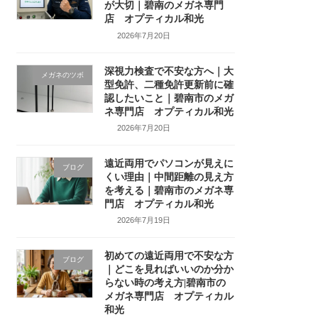
が大切｜碧南のメガネ専門
店 オプティカル和光
2026年7月20日
深視力検査で不安な方へ｜大
メガネのツボ
型免許、二種免許更新前に確
認したいこと｜碧南市のメガ
ネ専門店 オプティカル和光
2026年7月20日
遠近両用でパソコンが見えに
ブログ
くい理由｜中間距離の見え方
を考える｜碧南市のメガネ専
門店 オプティカル和光
2026年7月19日
初めての遠近両用で不安な方
ブログ
｜どこを見ればいいのか分か
らない時の考え方|碧南市の
メガネ専門店 オプティカル
和光