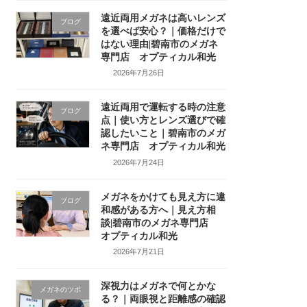
遠近両用メガネは高いレンズ
ブログ
を選べば安心？｜価格だけで
はない理由|碧南市のメガネ
専門店 オプティカル和光
2026年7月26日
遠近両用で運転する時の注意
ブログ
点｜使い方とレンズ選びで確
認したいこと｜碧南市のメガ
ネ専門店 オプティカル和光
2026年7月24日
メガネをかけても見え方に違
ブログ
和感がある方へ｜見え方相
談|碧南市のメガネ専門店
オプティカル和光
2026年7月21日
深視力はメガネで何とかな
メガネのツボ
る？｜両眼視と距離感の確認