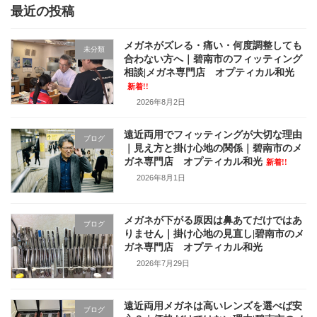
最近の投稿
メガネがズレる・痛い・何度調整しても
未分類
合わない方へ｜碧南市のフィッティング
相談|メガネ専門店 オプティカル和光
新着!!
2026年8月2日
遠近両用でフィッティングが大切な理由
ブログ
｜見え方と掛け心地の関係｜碧南市のメ
ガネ専門店 オプティカル和光
新着!!
2026年8月1日
メガネが下がる原因は鼻あてだけではあ
ブログ
りません｜掛け心地の見直し|碧南市のメ
ガネ専門店 オプティカル和光
2026年7月29日
遠近両用メガネは高いレンズを選べば安
ブログ