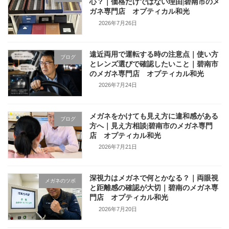
心？｜価格だけではない理由|碧南市のメ
ガネ専門店 オプティカル和光
2026年7月26日
遠近両用で運転する時の注意点｜使い方
ブログ
とレンズ選びで確認したいこと｜碧南市
のメガネ専門店 オプティカル和光
2026年7月24日
メガネをかけても見え方に違和感がある
ブログ
方へ｜見え方相談|碧南市のメガネ専門
店 オプティカル和光
2026年7月21日
深視力はメガネで何とかなる？｜両眼視
メガネのツボ
と距離感の確認が大切｜碧南のメガネ専
門店 オプティカル和光
2026年7月20日