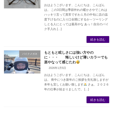
おはようございます、こんにちは、こんばん
は。 この3日間は季節外れの暖かさやでこれは
ハッキリ言って異常ですわ１月の中旬に店の温
度下げるのに入り口全開にするか～ツーリング
しとる人にとっては最高やな あっ！自分のバイ
ク手入れ […]
続きを読む
もともと眩しさには強い方やの
バイクメガネ
に・・・ 悔しいけど薄いカラーでも
楽やなって感じたわ
2026年1月5日
おはようございます、こんにちは、こんばん
は。 喪中につき新年のご挨拶を失礼致しますが
本年も宜しくお願い致します
さぁ、２０２６
年の仕事が始まりましたで。 […]
続きを読む