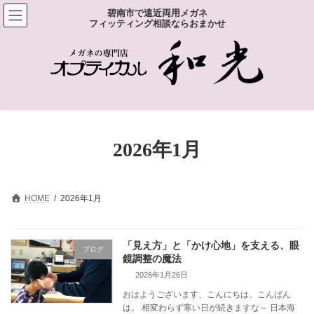
コ
ナ
碧南市で遠近両用メガネ
ン
ビ
フィッティング相談ならおまかせ
テ
ゲ
ン
ー
ツ
シ
へ
ョ
ス
ン
キ
に
ッ
移
プ
動
2026年1月
HOME
2026年1月
「見え方」と「かけ心地」を支える、眼
ブログ
鏡調整の魔法
2026年1月26日
おはようございます、こんにちは、こんばん
は。 相変わらず寒い日が続きますな～ 日本海