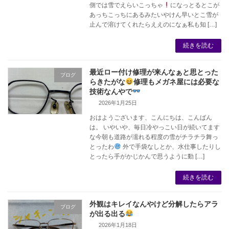
側では雪でえらいこっちゃ
になっとるとこが
あっちこっちにあるみたいやけん早いとこ雪が
止んで溶けてくれたらええのになぁ私も知 […]
続きを読む
最近ロー付け修理が来んなぁと思とった
ブログ
らきたがな
修理もメガネ屋には必要な
技術なんやで
2026年1月25日
おはようございます、こんにちは、こんばん
は。 いやいや、毎日冷やっこい日が続いてます
な今朝も道路が濡れる程度の雪がチラチラ舞っ
とったわ
外で手袋なしとか、水仕事したりし
とったら手がかじかんで思うように動 […]
続きを読む
外観はキレイなんやけど分解したらアラ
ブログ
が出る出る
2026年1月18日