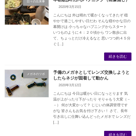
日々の出来事
2020年3月15日
こんにちは 外は晴れて暖かくなってきたぞ 穏
やかで過ごしやすい日だわ そんな穏やかな日の
幕開けは 小っちゃなハプニングからスタート
いつものように４：２０頃から ワン散歩に出
て、ちょっとだけ冷えるなと 思いつつ約４５分
ぐ […]
続きを読む
予備のメガネとしてレンズ交換しようと
メガネのツボ
したらネジが固着して動かん
2020年3月12日
こんにちは 今日は暖かい日になっとります 気
温が上がったり下がったり そりゃもう大変（－
－） 何が大変かって？ じじいの体調管理です
がな 皆さんもお気を付け下さい！ さて、長年
引き出しに仕舞い込んどったメガネで レンズだ
[…]
続きを読む