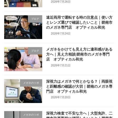
2026年7月26日
遠近両用で運転する時の注意点｜使い方
ブログ
とレンズ選びで確認したいこと｜碧南市
のメガネ専門店 オプティカル和光
2026年7月24日
メガネをかけても見え方に違和感がある
ブログ
方へ｜見え方相談|碧南市のメガネ専門
店 オプティカル和光
2026年7月21日
深視力はメガネで何とかなる？｜両眼視
メガネのツボ
と距離感の確認が大切｜碧南のメガネ専
門店 オプティカル和光
2026年7月20日
深視力検査で不安な方へ｜大型免許、二
メガネのツボ