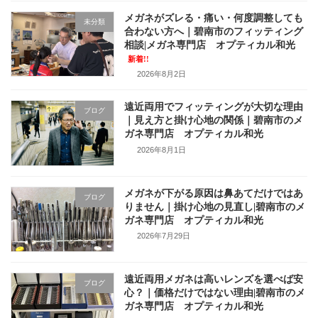
メガネがズレる・痛い・何度調整しても
未分類
合わない方へ｜碧南市のフィッティング
相談|メガネ専門店 オプティカル和光
新着!!
2026年8月2日
遠近両用でフィッティングが大切な理由
ブログ
｜見え方と掛け心地の関係｜碧南市のメ
ガネ専門店 オプティカル和光
2026年8月1日
メガネが下がる原因は鼻あてだけではあ
ブログ
りません｜掛け心地の見直し|碧南市のメ
ガネ専門店 オプティカル和光
2026年7月29日
遠近両用メガネは高いレンズを選べば安
ブログ
心？｜価格だけではない理由|碧南市のメ
ガネ専門店 オプティカル和光