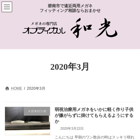
コ
ナ
碧南市で遠近両用メガネ
ン
ビ
フィッティング相談ならおまかせ
テ
ゲ
ン
ー
ツ
シ
へ
ョ
ス
ン
キ
に
ッ
移
プ
動
2020年3月
HOME
2020年3月
弱視治療用メガネをいかに軽く作り子供
メガネのツボ
が嫌がらずに掛けてもらえるようにする
か
2020年3月22日
こんにちは 早朝のワン散歩の時はスッキリ晴れ