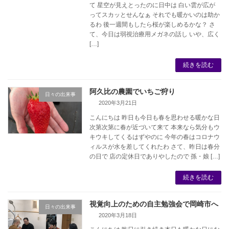
て 星空が見えとったのに日中は 白い雲が広が
ってスカッとせんなぁ それでも暖かいのは助か
るわ 後一週間もしたら桜が楽しめるかな？ さ
て、今日は弱視治療用メガネの話し いや、広く
[…]
続きを読む
阿久比の農園でいちご狩り
日々の出来事
2020年3月21日
こんにちは 昨日も今日も春を思わせる暖かな日
次第次第に春が近づいて来て 本来なら気分もウ
キウキしてくるはずやのに 今年の春はコロナウ
ィルスが水を差してくれたわ さて、昨日は春分
の日で 店の定休日でありやしたので 孫・娘 […]
続きを読む
視覚向上のための自主勉強会で岡崎市へ
日々の出来事
2020年3月18日