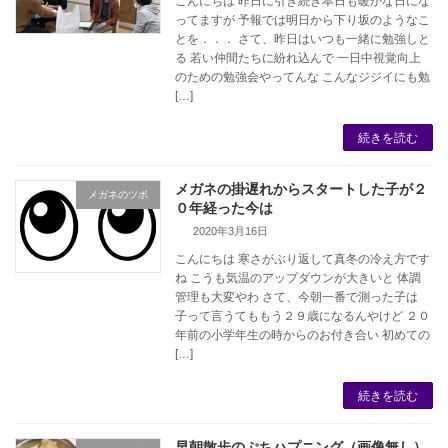
こんにちは 昨日に引き続き本日も暖かな日にな
ってますが 予報では明日から下り坂のようなこ
とを．．． さて、昨日はいつも一緒に勉強しと
る 若い仲間たちに紛れ込んで 一日中視覚向上
のための勉強会やってんな こんなジジイにも勉
[…]
続きを読む
メガネの掛遅れからスタートした子が２
メガネのツボ
０年経った今は
2020年3月16日
こんにちは 寒さがぶり返して真冬の冷え方です
ね こうも気温のアップダウンが大きいと 体調
管理も大変やわ さて、今朝一番で測った子は
子って言うてももう２９歳になるんやけど ２０
年前の小学年生の時からのお付き合い 初めての
[…]
続きを読む
早朝散歩のぷちハプニング（画像無し）