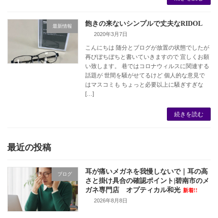
飽きの来ないシンプルで丈夫なRIDOL
最新情報
2020年3月7日
こんにちは 随分とブログが放置の状態でしたが
再びぼちぼちと書いていきますので 宜しくお願
い致します。 巷ではコロナウィルスに関連する
話題が 世間を騒がせてるけど 個人的な意見で
はマスコミも ちょっと必要以上に騒ぎすぎな
[…]
続きを読む
最近の投稿
耳が痛いメガネを我慢しないで｜耳の高
ブログ
さと掛け具合の確認ポイント|碧南市のメ
ガネ専門店 オプティカル和光
新着!!
2026年8月8日