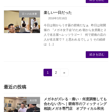
楽しい一日だった
日々の出来事
2016年3月16日
今日は朝からうす曇の碧南だなぁ 昨日は初開
催の ”メガネ女子会”のため 朝から女房殿と２
人で名古屋へレッツラゴー！ 何で碧南の店の
人が名古屋で？ と思われるでしょう その経緯
は […]
続きを読む
投
固
固
1
2
»
定
定
稿
ペ
ペ
ー
ー
最近の投稿
の
ジ
ジ
ペ
メガネがズレる・痛い・何度調整しても
未分類
合わない方へ｜碧南市のフィッティング
ー
相談|メガネ専門店 オプティカル和光