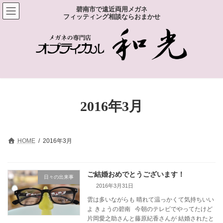
コ
ナ
碧南市で遠近両用メガネ
ン
ビ
フィッティング相談ならおまかせ
テ
ゲ
ン
ー
ツ
シ
へ
ョ
ス
ン
キ
に
ッ
移
プ
動
2016年3月
HOME
2016年3月
ご結婚おめでとうございます！
日々の出来事
2016年3月31日
雲は多いながらも 晴れて温っかくて気持ちいい
よ きょうの碧南 今朝のテレビでやってたけど
片岡愛之助さんと藤原紀香さんが 結婚されたと