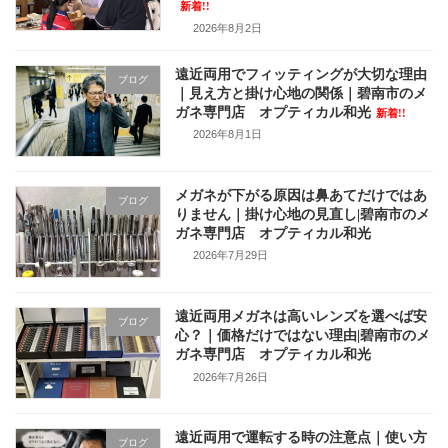
ジ
新着!!
2026年8月2日
送
遠近両用でフィッティングが大切な理由
り
ブログ
｜見え方と掛け心地の関係｜碧南市のメ
ガネ専門店 オプティカル和光
新着!!
2026年8月1日
メガネが下がる原因は鼻あてだけではあ
ブログ
りません｜掛け心地の見直し|碧南市のメ
ガネ専門店 オプティカル和光
2026年7月29日
遠近両用メガネは高いレンズを選べば安
ブログ
心？｜価格だけではない理由|碧南市のメ
ガネ専門店 オプティカル和光
2026年7月26日
遠近両用で運転する時の注意点｜使い方
ブログ