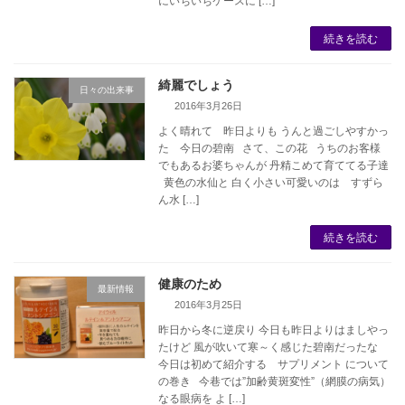
にいちいちケースに […]
続きを読む
綺麗でしょう
日々の出来事
2016年3月26日
よく晴れて 昨日よりも うんと過ごしやすかっ
た 今日の碧南 さて、この花 うちのお客様
でもあるお婆ちゃんが 丹精こめて育ててる子達
黄色の水仙と 白く小さい可愛いのは すずら
ん水 […]
続きを読む
健康のため
最新情報
2016年3月25日
昨日から冬に逆戻り 今日も昨日よりはましやっ
たけど 風が吹いて寒～く感じた碧南だったな
今日は初めて紹介する サプリメント について
の巻き 今巷では”加齢黄斑変性”（網膜の病気）
なる眼病を よ […]