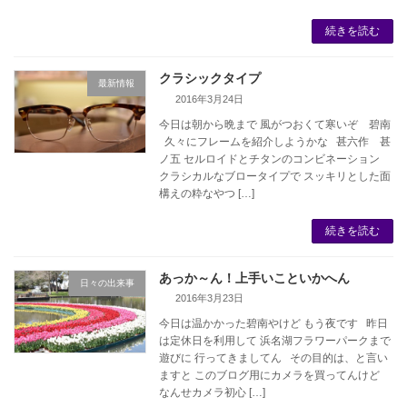
続きを読む
クラシックタイプ
最新情報
2016年3月24日
今日は朝から晩まで 風がつおくて寒いぞ 碧南
久々にフレームを紹介しようかな 甚六作 甚
ノ五 セルロイドとチタンのコンビネーション
クラシカルなブロータイプで スッキリとした面
構えの粋なやつ […]
続きを読む
あっか～ん！上手いこといかへん
日々の出来事
2016年3月23日
今日は温かかった碧南やけど もう夜です 昨日
は定休日を利用して 浜名湖フラワーパークまで
遊びに 行ってきましてん その目的は、と言い
ますと このブログ用にカメラを買ってんけど
なんせカメラ初心 […]