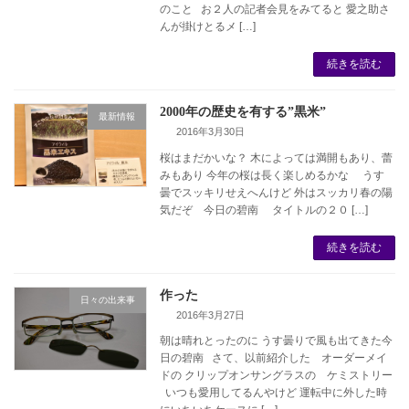
のこと お２人の記者会見をみてると 愛之助さ
んが掛けとるメ […]
続きを読む
2000年の歴史を有する”黒米”
最新情報
2016年3月30日
桜はまだかいな？ 木によっては満開もあり、蕾
みもあり 今年の桜は長く楽しめるかな うす
曇でスッキリせえへんけど 外はスッカリ春の陽
気だぞ 今日の碧南 タイトルの２０ […]
続きを読む
作った
日々の出来事
2016年3月27日
朝は晴れとったのに うす曇りで風も出てきた今
日の碧南 さて、以前紹介した オーダーメイ
ドの クリップオンサングラスの ケミストリー
いつも愛用してるんやけど 運転中に外した時