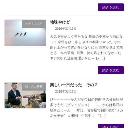
続きを読む
地味やけど
メガネのツボ
2016年3月19日
天気予報がよう当たるな 昨日の夕方から雨にな
って 今朝もひっさしぶりの本降りやった その
雨も上がって雲が多いなりにも 青空が見えて来
とる 今の碧南 最近 持ち込まれてなかった
ネジの折れ込み修理がきた～ わ […]
続きを読む
楽しい一日だった その２
日々の出来事
2016年3月17日
ぴーーーーーかんだぞ今日の碧南 その分花粉が
多そうだ（グシュグシュ） ここからは昨日の
続きだよ～ん 一昨日、名古屋で初開催の ”メガ
ネ女子会” の模様 午前中に ” […]
続きを読む