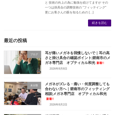
と 技術の向上の為に勉強を続けてますが その
一つは掛具合の調整技術の ”フィッテイング”
更にお客さんの眼を知るための […]
続きを読む
最近の投稿
耳が痛いメガネを我慢しないで｜耳の高
ブログ
さと掛け具合の確認ポイント|碧南市のメ
ガネ専門店 オプティカル和光
新着!!
2026年8月8日
メガネがズレる・痛い・何度調整しても
未分類
合わない方へ｜碧南市のフィッティング
相談|メガネ専門店 オプティカル和光
新着!!
2026年8月2日