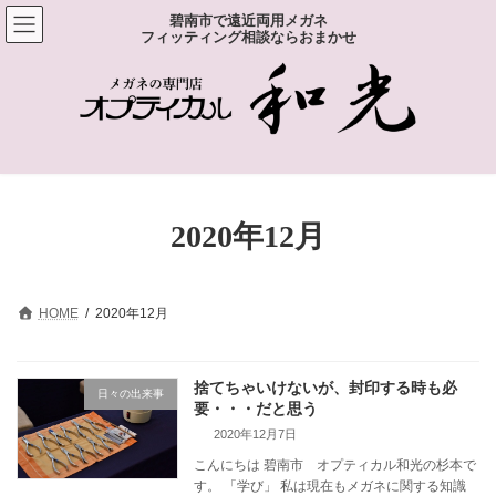
コ
ナ
碧南市で遠近両用メガネ
ン
ビ
フィッティング相談ならおまかせ
テ
ゲ
ン
ー
ツ
シ
へ
ョ
ス
ン
キ
に
ッ
移
プ
動
2020年12月
HOME
2020年12月
捨てちゃいけないが、封印する時も必
日々の出来事
要・・・だと思う
2020年12月7日
こんにちは 碧南市 オプティカル和光の杉本で
す。 「学び」 私は現在もメガネに関する知識