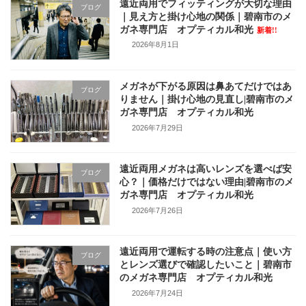
遠近両用でフィッティングが大切な理由
ブログ
｜見え方と掛け心地の関係｜碧南市のメ
ガネ専門店 オプティカル和光
新着!!
2026年8月1日
メガネが下がる原因は鼻あてだけではあ
ブログ
りません｜掛け心地の見直し|碧南市のメ
ガネ専門店 オプティカル和光
2026年7月29日
遠近両用メガネは高いレンズを選べば安
ブログ
心？｜価格だけではない理由|碧南市のメ
ガネ専門店 オプティカル和光
2026年7月26日
遠近両用で運転する時の注意点｜使い方
ブログ
とレンズ選びで確認したいこと｜碧南市
のメガネ専門店 オプティカル和光
2026年7月24日