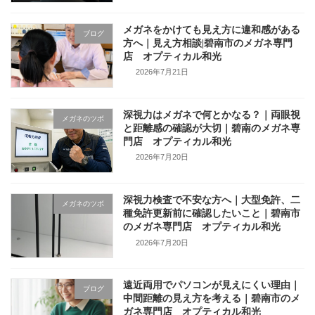
メガネをかけても見え方に違和感がある
ブログ
方へ｜見え方相談|碧南市のメガネ専門
店 オプティカル和光
2026年7月21日
深視力はメガネで何とかなる？｜両眼視
メガネのツボ
と距離感の確認が大切｜碧南のメガネ専
門店 オプティカル和光
2026年7月20日
深視力検査で不安な方へ｜大型免許、二
メガネのツボ
種免許更新前に確認したいこと｜碧南市
のメガネ専門店 オプティカル和光
2026年7月20日
遠近両用でパソコンが見えにくい理由｜
ブログ
中間距離の見え方を考える｜碧南市のメ
ガネ専門店 オプティカル和光