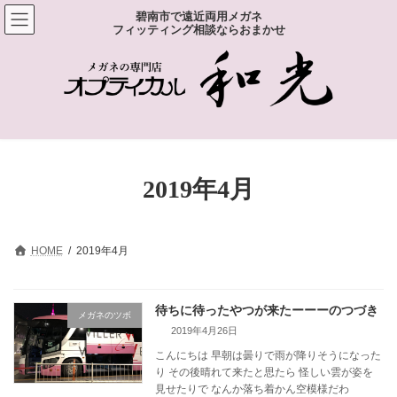
コ
ナ
碧南市で遠近両用メガネ
ン
ビ
フィッティング相談ならおまかせ
テ
ゲ
ン
ー
ツ
シ
へ
ョ
ス
ン
キ
に
ッ
移
プ
動
2019年4月
HOME
2019年4月
待ちに待ったやつが来たーーーのつづき
メガネのツボ
2019年4月26日
こんにちは 早朝は曇りで雨が降りそうになった
り その後晴れて来たと思たら 怪しい雲が姿を
見せたりで なんか落ち着かん空模様だわ