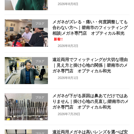
2026年8月8日
メガネがズレる・痛い・何度調整しても
ブログ
合わない方へ｜碧南市のフィッティング
相談|メガネ専門店 オプティカル和光
新着!!
2026年8月2日
遠近両用でフィッティングが大切な理由
ブログ
｜見え方と掛け心地の関係｜碧南市のメ
ガネ専門店 オプティカル和光
2026年8月1日
メガネが下がる原因は鼻あてだけではあ
ブログ
りません｜掛け心地の見直し|碧南市のメ
ガネ専門店 オプティカル和光
2026年7月29日
遠近両用メガネは高いレンズを選べば安
ブログ