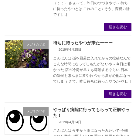
（；；） さぁ～て、昨日のつづきやで～ 待ち
に待ったやつとは これのこと↓ そう、深視力計
です […]
続きを読む
待ちに待ったやつが来たーーー
メガネのツボ
2019年4月25日
こんばんは 孫を風呂に入れてからの投稿なんで
こんな時間になってしもたがな いや～今日は暑
かった 店の冷房が早くも稼動するぐらい 日本
の気候もほんまに変やわ 今から夏が心配になっ
てしまう さて、昨日待ちに待ったやつが や […]
続きを読む
やっぱり病院に行ってもらって正解やっ
メガネのツボ
た！
2019年4月24日
こんばんは 夜中から雨になったみたいで 今朝