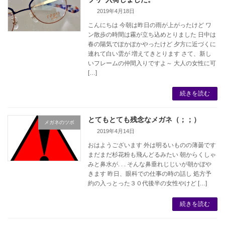
2019年4月18日
こんにちは 今朝は昨日の雨が上がったけど ワ
ン散歩の時間は霧が立ち込めとりました 日中は
春の陽気でぽかぽかやったけど 夕方に近づくに
連れて白い雲が 増えてきとります さて、新し
いフレームの仲間入りですよ～ 大人の女性に可
[…]
続きを読む
とてもとても残念なメガネ（；；）
メガネのツボ
2019年4月14日
おはようございます 外は明るいものの薄曇です
まだまだ杉花粉も飛んどるみたい 朝からくしゃ
みと鼻水が. . . そんな鼻垂れじじいが朝かぼや
きます 昨日、眼科での仕事の時の話し 処方予
約の入っとった３０代後半の女性やけど […]
続きを読む