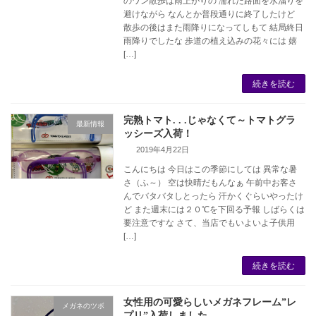
のワン散歩は雨上がりの 濡れた路面を水溜りを
避けながら なんとか普段通りに終了したけど
散歩の後はまた雨降りになってしもて 結局終日
雨降りでしたな 歩道の植え込みの花々には 嬉
[…]
続きを読む
完熟トマト. . .じゃなくて～トマトグラ
最新情報
ッシーズ入荷！
2019年4月22日
こんにちは 今日はこの季節にしては 異常な暑
さ（ふ～） 空は快晴だもんなぁ 午前中お客さ
んでバタバタしとったら 汗かくぐらいやったけ
ど また週末には２０℃を下回る予報 しばらくは
要注意ですな さて、当店でもいよいよ子供用
[…]
続きを読む
女性用の可愛らしいメガネフレーム”レ
メガネのツボ
プリ”入荷しました。