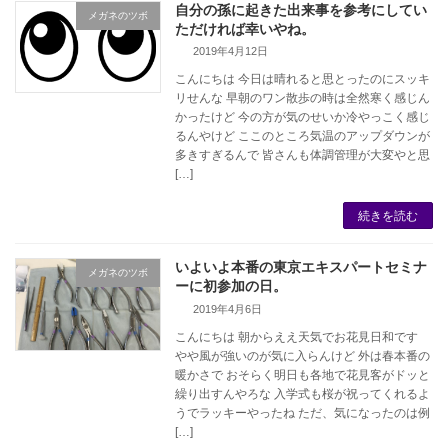
自分の孫に起きた出来事を参考にしてい
メガネのツボ
ただければ幸いやね。
2019年4月12日
こんにちは 今日は晴れると思とったのにスッキ
リせんな 早朝のワン散歩の時は全然寒く感じん
かったけど 今の方が気のせいか冷やっこく感じ
るんやけど ここのところ気温のアップダウンが
多きすぎるんで 皆さんも体調管理が大変やと思
[…]
続きを読む
いよいよ本番の東京エキスパートセミナ
メガネのツボ
ーに初参加の日。
2019年4月6日
こんにちは 朝からええ天気でお花見日和です
やや風が強いのが気に入らんけど 外は春本番の
暖かさで おそらく明日も各地で花見客がドッと
繰り出すんやろな 入学式も桜が祝ってくれるよ
うでラッキーやったね ただ、気になったのは例
[…]