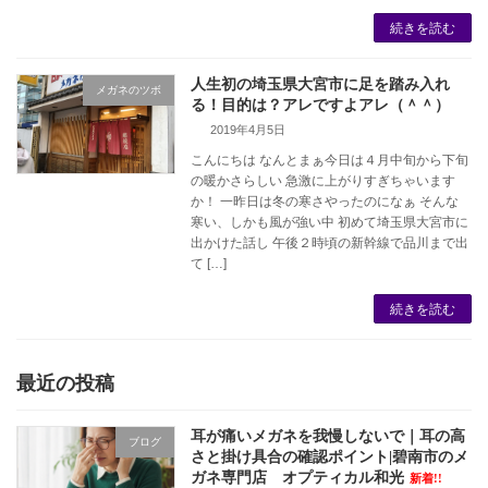
続きを読む
人生初の埼玉県大宮市に足を踏み入れ
メガネのツボ
る！目的は？アレですよアレ（＾＾）
2019年4月5日
こんにちは なんとまぁ今日は４月中旬から下旬
の暖かさらしい 急激に上がりすぎちゃいます
か！ 一昨日は冬の寒さやったのになぁ そんな
寒い、しかも風が強い中 初めて埼玉県大宮市に
出かけた話し 午後２時頃の新幹線で品川まで出
て […]
続きを読む
最近の投稿
耳が痛いメガネを我慢しないで｜耳の高
ブログ
さと掛け具合の確認ポイント|碧南市のメ
ガネ専門店 オプティカル和光
新着!!