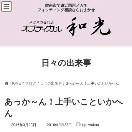
コ
ナ
碧南市で遠近両用メガネ
ン
ビ
フィッティング相談ならおまかせ
テ
ゲ
ン
ー
ツ
シ
へ
ョ
ス
ン
キ
に
ッ
移
プ
動
日々の出来事
HOME
ブログ
日々の出来事
あっか～ん！上手いこといかへん
あっか～ん！上手いこといかへ
ん
最
2016年3月23日
2016年3月23日
opt-wakou
終