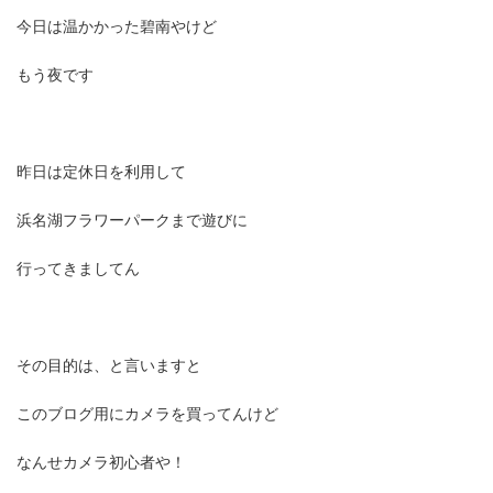
更
新
今日は温かかった碧南やけど
日
時
もう夜です
:
昨日は定休日を利用して
浜名湖フラワーパークまで遊びに
行ってきましてん
その目的は、と言いますと
このブログ用にカメラを買ってんけど
なんせカメラ初心者や！