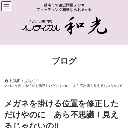
コ
ナ
碧南市で遠近両用メガネ
ン
ビ
フィッティング相談ならおまかせ
テ
ゲ
ン
ー
ツ
シ
へ
ョ
ス
ン
キ
に
ッ
移
プ
動
ブログ
HOME
ブログ
メガネを掛ける位置を修正しただけやのに あら不思議！見えるじゃないの‼
メガネを掛ける位置を修正した
だけやのに あら不思議！見え
るじゃないの‼