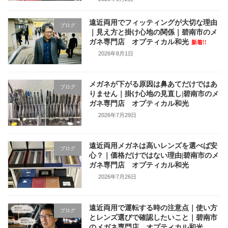
遠近両用でフィッティングが大切な理由
ブログ
｜見え方と掛け心地の関係｜碧南市のメ
ガネ専門店 オプティカル和光
新着!!
2026年8月1日
メガネが下がる原因は鼻あてだけではあ
ブログ
りません｜掛け心地の見直し|碧南市のメ
ガネ専門店 オプティカル和光
2026年7月29日
遠近両用メガネは高いレンズを選べば安
ブログ
心？｜価格だけではない理由|碧南市のメ
ガネ専門店 オプティカル和光
2026年7月26日
遠近両用で運転する時の注意点｜使い方
ブログ
とレンズ選びで確認したいこと｜碧南市
のメガネ専門店 オプティカル和光