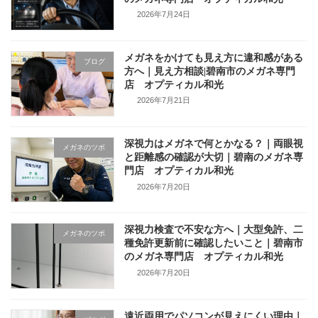
2026年7月24日
メガネをかけても見え方に違和感がある
ブログ
方へ｜見え方相談|碧南市のメガネ専門
店 オプティカル和光
2026年7月21日
深視力はメガネで何とかなる？｜両眼視
メガネのツボ
と距離感の確認が大切｜碧南のメガネ専
門店 オプティカル和光
2026年7月20日
深視力検査で不安な方へ｜大型免許、二
メガネのツボ
種免許更新前に確認したいこと｜碧南市
のメガネ専門店 オプティカル和光
2026年7月20日
遠近両用でパソコンが見えにくい理由｜