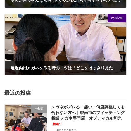
あんた何でそんなん時間かかんねん⁉ちゃちゃちゃっと合わせときゃええがな！いいえ、それは出来ません‼
2026年5月8日
次の記事
遠近両用メガネを作る時のコツは「どこをはっきり見たいか」を伝えること
2026年5月14日
最近の投稿
メガネがズレる・痛い・何度調整しても
未分類
合わない方へ｜碧南市のフィッティング
相談|メガネ専門店 オプティカル和光
新着!!
2026年8月2日