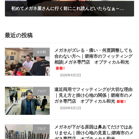
初めてメガネ屋さんに行く前にこれ読んどいたらなぁ～んも怖い事ないで！（前編）
2025年11月8日
最近の投稿
メガネがズレる・痛い・何度調整しても
未分類
合わない方へ｜碧南市のフィッティング
相談|メガネ専門店 オプティカル和光
新着!!
2026年8月2日
遠近両用でフィッティングが大切な理由
ブログ
｜見え方と掛け心地の関係｜碧南市のメ
ガネ専門店 オプティカル和光
新着!!
2026年8月1日
メガネが下がる原因は鼻あてだけではあ
ブログ
りません｜掛け心地の見直し|碧南市のメ
ガネ専門店 オプティカル和光