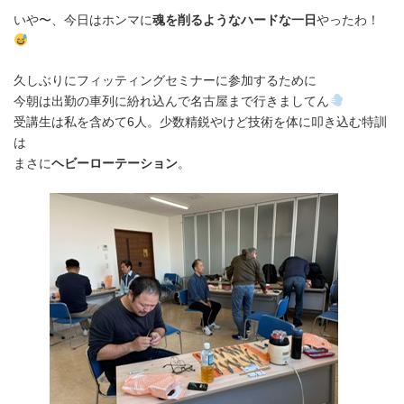
いや〜、今日はホンマに
魂を削るようなハードな一日
やったわ！
久しぶりにフィッティングセミナーに参加するために
今朝は出勤の車列に紛れ込んで名古屋まで行きましてん
受講生は私を含めて6人。少数精鋭やけど技術を体に叩き込む特訓
は
まさに
ヘビーローテーション
。