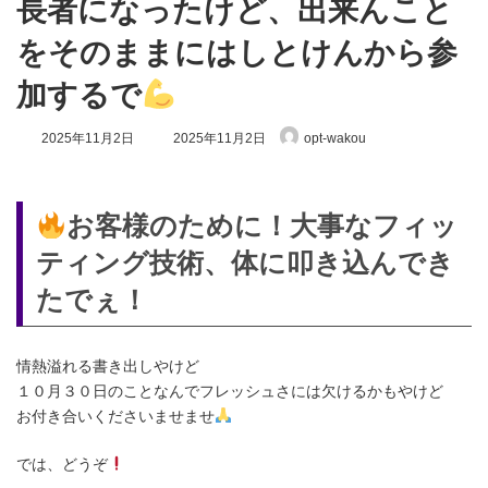
長者になったけど、出来んこと
をそのままにはしとけんから参
加するで
最
2025年11月2日
2025年11月2日
opt-wakou
終
更
新
日
お客様のために！大事なフィッ
時
:
ティング技術、体に叩き込んでき
たでぇ！
情熱溢れる書き出しやけど
１０月３０日のことなんでフレッシュさには欠けるかもやけど
お付き合いくださいませませ
では、どうぞ