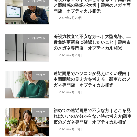
メガネのツボ
と距離感の確認が大切｜碧南のメガネ専
門店 オプティカル和光
2026年7月20日
深視力検査で不安な方へ｜大型免許、二
メガネのツボ
種免許更新前に確認したいこと｜碧南市
のメガネ専門店 オプティカル和光
2026年7月20日
遠近両用でパソコンが見えにくい理由｜
ブログ
中間距離の見え方を考える｜碧南市のメ
ガネ専門店 オプティカル和光
2026年7月19日
初めての遠近両用で不安な方｜どこを見
ブログ
ればいいのか分からない時の考え方|碧南
市のメガネ専門店 オプティカル和光
2026年7月18日