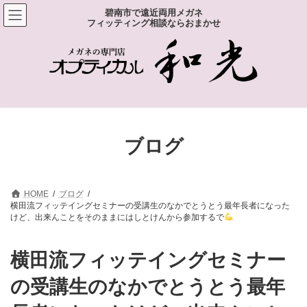
コ
ナ
碧南市で遠近両用メガネ
ン
ビ
フィッティング相談ならおまかせ
テ
ゲ
ン
ー
ツ
シ
へ
ョ
ス
ン
キ
に
ッ
移
プ
動
ブログ
HOME
ブログ
横田流フィッテイングセミナーの受講生のなかでとうとう最年長者になった
けど、出来んことをそのままにはしとけんから参加するで
横田流フィッテイングセミナー
の受講生のなかでとうとう最年