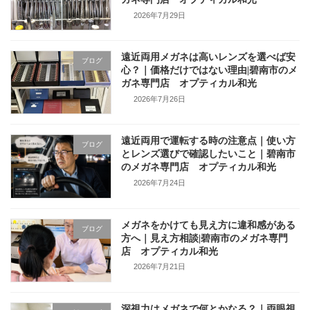
2026年7月29日
遠近両用メガネは高いレンズを選べば安
ブログ
心？｜価格だけではない理由|碧南市のメ
ガネ専門店 オプティカル和光
2026年7月26日
遠近両用で運転する時の注意点｜使い方
ブログ
とレンズ選びで確認したいこと｜碧南市
のメガネ専門店 オプティカル和光
2026年7月24日
メガネをかけても見え方に違和感がある
ブログ
方へ｜見え方相談|碧南市のメガネ専門
店 オプティカル和光
2026年7月21日
深視力はメガネで何とかなる？｜両眼視