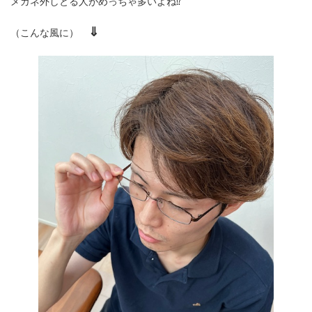
メガネ外しとる人がめっちゃ多いよね⁉
⇓
（こんな風に）