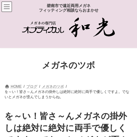
コ
ナ
碧南市で遠近両用メガネ
ン
ビ
フィッティング相談ならおまかせ
テ
ゲ
ン
ー
ツ
シ
へ
ョ
ス
ン
キ
に
ッ
移
プ
動
メガネのツボ
HOME
ブログ
メガネのツボ
を～い！皆さ～んメガネの掛外しは絶対に絶対に両手で優しくですよ。でな
いとメガネが歪んでしまうからね。
を～い！皆さ～んメガネの掛外
しは絶対に絶対に両手で優しく