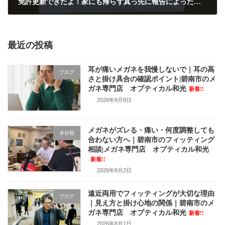
免許更新できたよ！家にも帰らず真っ先に報告によったよ。
2024年9月11日
最近の投稿
耳が痛いメガネを我慢しないで｜耳の高
ブログ
さと掛け具合の確認ポイント|碧南市のメ
ガネ専門店 オプティカル和光
新着!!
2026年8月8日
メガネがズレる・痛い・何度調整しても
未分類
合わない方へ｜碧南市のフィッティング
相談|メガネ専門店 オプティカル和光
新着!!
2026年8月2日
遠近両用でフィッティングが大切な理由
ブログ
｜見え方と掛け心地の関係｜碧南市のメ
ガネ専門店 オプティカル和光
新着!!
2026年8月1日