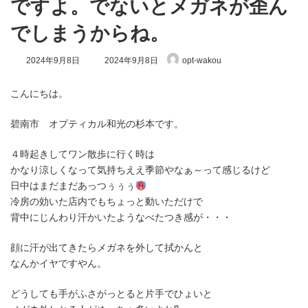
ですよ。でないとメガネが歪ん
でしまうからね。
最
2024年9月8日
2024年9月8日
opt-wakou
終
更
新
こんにちは。
日
時
碧南市 オプティカル和光の杉本です。
:
４時起きしてワン散歩に行く時は
かなり涼しくなって気持ちええ季節やなぁ～って感じるけど
日中はまだまだあっつぅぅぅ
冷房の効いた店内でもちょっと動いただけで
背中にじんわり汗かいたようなべたつき感が・・・
顔に汗が出てきたらメガネを外して拭かんと
なんかイヤですやん。
どうしても手がふさがっとると片手でひょいと