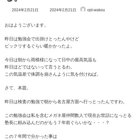
最
2024年2月21日
2024年2月21日
opt-wakou
終
更
新
おはようございます。
日
時
昨日は勉強会で出掛けとったんやけど
:
ビックリするぐらい暖かかったよ。
今日は朝から雨模様になって日中の最高気温も
昨日ほどではないって言うとるわ。
この気温差で体調を崩さんように気を付けねば。
さて、本題。
昨日は検査の勉強で朝から名古屋方面へ行っとったんですわ。
この勉強会は私を含むメガネ屋仲間数人で現在お世話になっとる
塾長に頼み込んだのがもう７年前ぐらいかな・・・？
この７年間で分かった事は