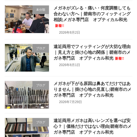
メガネがズレる・痛い・何度調整しても
未分類
合わない方へ｜碧南市のフィッティング
相談|メガネ専門店 オプティカル和光
新着!!
2026年8月2日
遠近両用でフィッティングが大切な理由
ブログ
｜見え方と掛け心地の関係｜碧南市のメ
ガネ専門店 オプティカル和光
新着!!
2026年8月1日
メガネが下がる原因は鼻あてだけではあ
ブログ
りません｜掛け心地の見直し|碧南市のメ
ガネ専門店 オプティカル和光
2026年7月29日
遠近両用メガネは高いレンズを選べば安
ブログ
心？｜価格だけではない理由|碧南市のメ
ガネ専門店 オプティカル和光