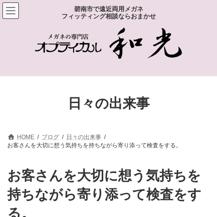
コ
ナ
碧南市で遠近両用メガネ
ン
ビ
フィッティング相談ならおまかせ
テ
ゲ
ン
ー
ツ
シ
へ
ョ
ス
ン
キ
に
ッ
移
プ
動
日々の出来事
HOME
ブログ
日々の出来事
お客さんを大切に想う気持ちを持ちながら寄り添って検査をする。
お客さんを大切に想う気持ちを
持ちながら寄り添って検査をす
る。