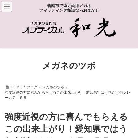
コ
ナ
碧南市で遠近両用メガネ
ン
ビ
フィッティング相談ならおまかせ
テ
ゲ
ン
ー
ツ
シ
へ
ョ
ス
ン
キ
に
ッ
移
プ
動
メガネのツボ
HOME
ブログ
メガネのツボ
強度近視の方に喜んでもらえるこの出来上がり！愛知県ではうちだけのフレ
ームＺ－５５
強度近視の方に喜んでもらえる
この出来上がり！愛知県ではう