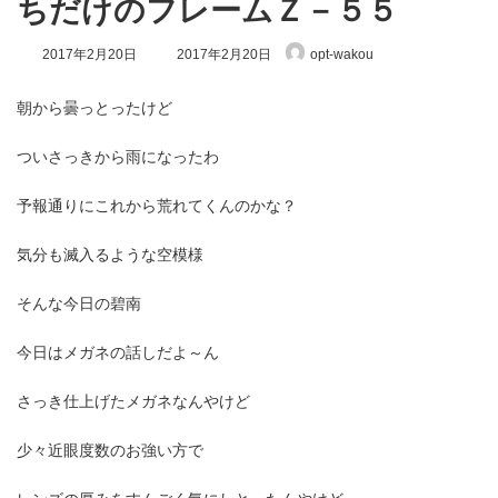
ちだけのフレームＺ－５５
最
2017年2月20日
2017年2月20日
opt-wakou
終
更
新
朝から曇っとったけど
日
時
ついさっきから雨になったわ
:
予報通りにこれから荒れてくんのかな？
気分も滅入るような空模様
そんな今日の碧南
今日はメガネの話しだよ～ん
さっき仕上げたメガネなんやけど
少々近眼度数のお強い方で