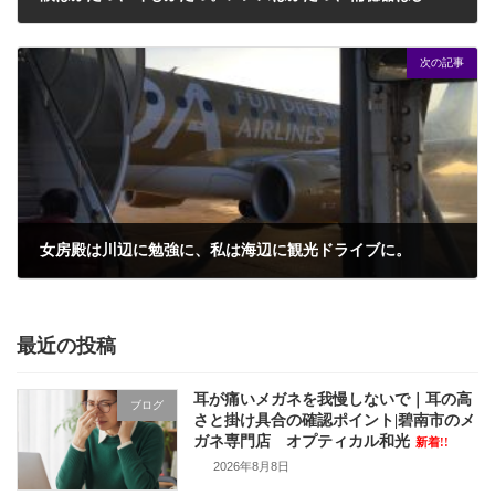
2017年2月18日
次の記事
女房殿は川辺に勉強に、私は海辺に観光ドライブに。
2017年2月23日
最近の投稿
耳が痛いメガネを我慢しないで｜耳の高
ブログ
さと掛け具合の確認ポイント|碧南市のメ
ガネ専門店 オプティカル和光
新着!!
2026年8月8日