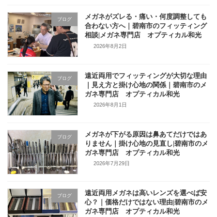
メガネがズレる・痛い・何度調整しても
ブログ
合わない方へ｜碧南市のフィッティング
相談|メガネ専門店 オプティカル和光
2026年8月2日
遠近両用でフィッティングが大切な理由
ブログ
｜見え方と掛け心地の関係｜碧南市のメ
ガネ専門店 オプティカル和光
2026年8月1日
メガネが下がる原因は鼻あてだけではあ
ブログ
りません｜掛け心地の見直し|碧南市のメ
ガネ専門店 オプティカル和光
2026年7月29日
遠近両用メガネは高いレンズを選べば安
ブログ
心？｜価格だけではない理由|碧南市のメ
ガネ専門店 オプティカル和光