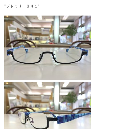
”プトゥリ ８４１”