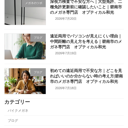
深視力検査で不安な方へ｜大型免許、二
メガネのツボ
種免許更新前に確認したいこと｜碧南市
のメガネ専門店 オプティカル和光
2026年7月20日
遠近両用でパソコンが見えにくい理由｜
ブログ
中間距離の見え方を考える｜碧南市のメ
ガネ専門店 オプティカル和光
2026年7月19日
初めての遠近両用で不安な方｜どこを見
ブログ
ればいいのか分からない時の考え方|碧南
市のメガネ専門店 オプティカル和光
2026年7月18日
カテゴリー
バイクメガネ
ブログ