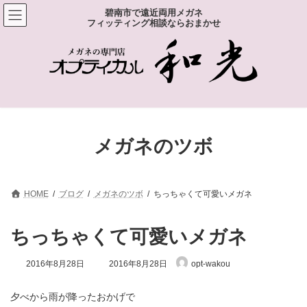
コ
ナ
碧南市で遠近両用メガネ
ン
ビ
フィッティング相談ならおまかせ
テ
ゲ
ン
ー
ツ
シ
へ
ョ
ス
ン
キ
に
ッ
移
プ
動
メガネのツボ
HOME
ブログ
メガネのツボ
ちっちゃくて可愛いメガネ
ちっちゃくて可愛いメガネ
最
2016年8月28日
2016年8月28日
opt-wakou
終
更
新
夕べから雨が降ったおかげで
日