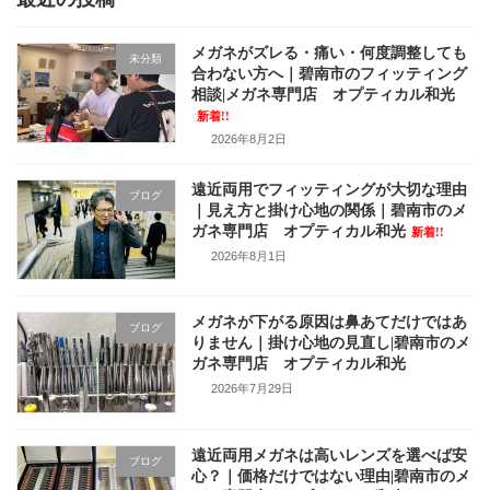
メガネがズレる・痛い・何度調整しても
未分類
合わない方へ｜碧南市のフィッティング
相談|メガネ専門店 オプティカル和光
新着!!
2026年8月2日
遠近両用でフィッティングが大切な理由
ブログ
｜見え方と掛け心地の関係｜碧南市のメ
ガネ専門店 オプティカル和光
新着!!
2026年8月1日
メガネが下がる原因は鼻あてだけではあ
ブログ
りません｜掛け心地の見直し|碧南市のメ
ガネ専門店 オプティカル和光
2026年7月29日
遠近両用メガネは高いレンズを選べば安
ブログ
心？｜価格だけではない理由|碧南市のメ