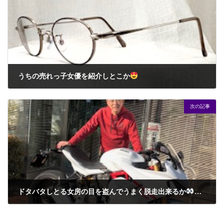
うちの売れっ子女優を紹介しとこか
2025年12月28日
次の記事
ドタバタしとる女房の目を盗んでうまく脱走出来るか
今年最後
2025年12月31日