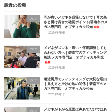
最近の投稿
耳が痛いメガネを我慢しないで｜耳の高
ブログ
さと掛け具合の確認ポイント|碧南市のメ
ガネ専門店 オプティカル和光
新着!!
2026年8月8日
メガネがズレる・痛い・何度調整しても
ブログ
合わない方へ｜碧南市のフィッティング
相談|メガネ専門店 オプティカル和光
新着!!
2026年8月2日
遠近両用でフィッティングが大切な理由
ブログ
｜見え方と掛け心地の関係｜碧南市のメ
ガネ専門店 オプティカル和光
2026年8月1日
メガネが下がる原因は鼻あてだけではあ
ブログ