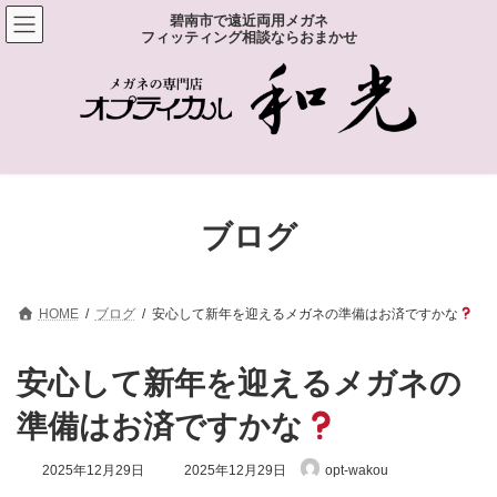
コ
ナ
碧南市で遠近両用メガネ
ン
ビ
フィッティング相談ならおまかせ
テ
ゲ
ン
ー
ツ
シ
へ
ョ
ス
ン
キ
に
ッ
移
プ
動
ブログ
HOME
ブログ
安心して新年を迎えるメガネの準備はお済ですかな
安心して新年を迎えるメガネの
準備はお済ですかな
最
2025年12月29日
2025年12月29日
opt-wakou
終