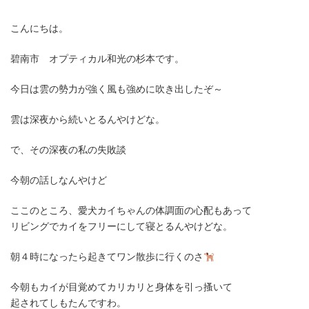
終
更
新
こんにちは。
日
時
碧南市 オプティカル和光の杉本です。
:
今日は雲の勢力が強く風も強めに吹き出したぞ～
雲は深夜から続いとるんやけどな。
で、その深夜の私の失敗談
今朝の話しなんやけど
ここのところ、愛犬カイちゃんの体調面の心配もあって
リビングでカイをフリーにして寝とるんやけどな。
朝４時になったら起きてワン散歩に行くのさ
今朝もカイが目覚めてカリカリと身体を引っ搔いて
起されてしもたんですわ。