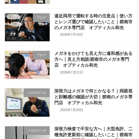
遠近両用で運転する時の注意点｜使い方
ブログ
とレンズ選びで確認したいこと｜碧南市
のメガネ専門店 オプティカル和光
2026年7月24日
メガネをかけても見え方に違和感がある
ブログ
方へ｜見え方相談|碧南市のメガネ専門
店 オプティカル和光
2026年7月21日
深視力はメガネで何とかなる？｜両眼視
メガネのツボ
と距離感の確認が大切｜碧南のメガネ専
門店 オプティカル和光
2026年7月20日
深視力検査で不安な方へ｜大型免許、二
メガネのツボ
種免許更新前に確認したいこと｜碧南市