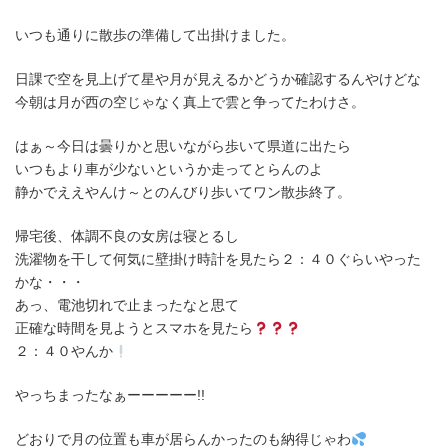
いつも通りに散歩の準備して出掛けました。
日課で空を見上げて星や月が見えるかどうか確認するんやけどな
今朝は月が西の空じゃなく真上で雲と争ってたわけさ。
はぁ～今日は曇りかと思いながら歩いて県道に出たら
いつもより車が少ないというか走ってとらんのよ
静かでええやんけ～とのんびり歩いてワン散歩終了。
帰宅後、体調不良の女房は寝とるし
洗濯物を干して何気に壁掛け時計を見たら２：４０ぐらいやった
かな・・・
あっ、電池切れで止まったなと思て
正確な時間を見ようとスマホを見たら
２：４０やんか
やっちまったなぁーーーーー!!
どおりで月の位置も車が居らんかったのも納得じゃわ