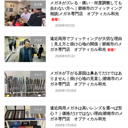
メガネがズレる・痛い・何度調整しても
未分類
合わない方へ｜碧南市のフィッティング
相談|メガネ専門店 オプティカル和光
新着!!
2026年8月2日
遠近両用でフィッティングが大切な理由
ブログ
｜見え方と掛け心地の関係｜碧南市のメ
ガネ専門店 オプティカル和光
新着!!
2026年8月1日
メガネが下がる原因は鼻あてだけではあ
ブログ
りません｜掛け心地の見直し|碧南市のメ
ガネ専門店 オプティカル和光
2026年7月29日
遠近両用メガネは高いレンズを選べば安
ブログ
心？｜価格だけではない理由|碧南市のメ
ガネ専門店 オプティカル和光
2026年7月26日