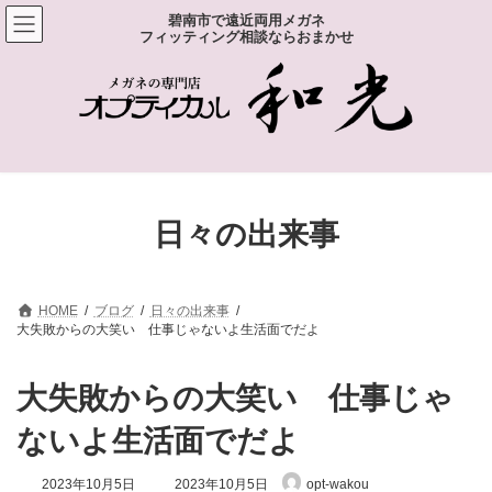
コ
ナ
碧南市で遠近両用メガネ
ン
ビ
フィッティング相談ならおまかせ
テ
ゲ
ン
ー
ツ
シ
へ
ョ
ス
ン
キ
に
ッ
移
プ
動
日々の出来事
HOME
ブログ
日々の出来事
大失敗からの大笑い 仕事じゃないよ生活面でだよ
大失敗からの大笑い 仕事じゃ
ないよ生活面でだよ
最
2023年10月5日
2023年10月5日
opt-wakou