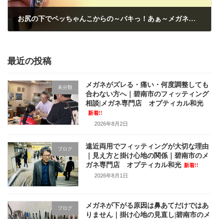
お尻の下でペッちゃんこからの～バキっ！あぁ～メガネが逝ってしもた。と思ったら・・・
2023年9月28日
最近の投稿
メガネがズレる・痛い・何度調整しても
未分類
合わない方へ｜碧南市のフィッティング
相談|メガネ専門店 オプティカル和光
新着!!
2026年8月2日
遠近両用でフィッティングが大切な理由
ブログ
｜見え方と掛け心地の関係｜碧南市のメ
ガネ専門店 オプティカル和光
新着!!
2026年8月1日
メガネが下がる原因は鼻あてだけではあ
ブログ
りません｜掛け心地の見直し|碧南市のメ