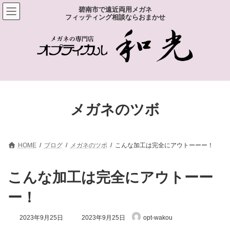
コ
ナ
碧南市で遠近両用メガネ
ン
ビ
フィッティング相談ならおまかせ
テ
ゲ
ン
ー
ツ
シ
へ
ョ
ス
ン
キ
に
ッ
移
プ
動
メガネのツボ
HOME
ブログ
メガネのツボ
こんな加工は完全にアウトーーー！
こんな加工は完全にアウトーー
ー！
最
2023年9月25日
2023年9月25日
opt-wakou
終