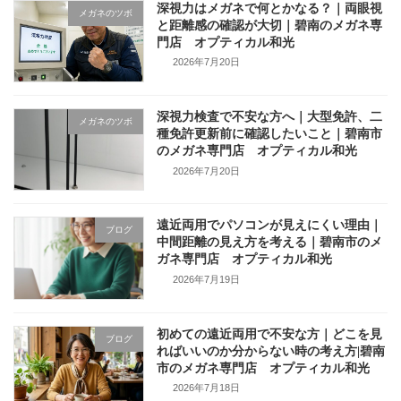
深視力はメガネで何とかなる？｜両眼視
メガネのツボ
と距離感の確認が大切｜碧南のメガネ専
門店 オプティカル和光
2026年7月20日
深視力検査で不安な方へ｜大型免許、二
メガネのツボ
種免許更新前に確認したいこと｜碧南市
のメガネ専門店 オプティカル和光
2026年7月20日
遠近両用でパソコンが見えにくい理由｜
ブログ
中間距離の見え方を考える｜碧南市のメ
ガネ専門店 オプティカル和光
2026年7月19日
初めての遠近両用で不安な方｜どこを見
ブログ
ればいいのか分からない時の考え方|碧南
市のメガネ専門店 オプティカル和光
2026年7月18日