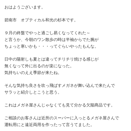
更
新
おはようございます。
日
時
碧南市 オプティカル和光の杉本です。
:
９月の終盤でやっと過ごし易くなってくれた～
と言うか、今朝のワン散歩の時は半袖からでた腕が
ちょっと寒いかも・・・ってぐらいやったもんな。
日中の陽射しも夏とは違ってチリチリ焼ける感じが
無くなって外に出るのが楽になった。
気持ちいのええ季節が来たね。
そんな気持ち良さを吹っ飛ばすメガネが舞い込んで来たんで
サラッと紹介しとこうと思う。
これはメガネ屋さんじゃなくても見て分かる欠陥商品です。
ご相談のお客さんは近所のスーパーに入っとるメガネ屋さんで
運転用にと遠近両用を作ったって言うてました。