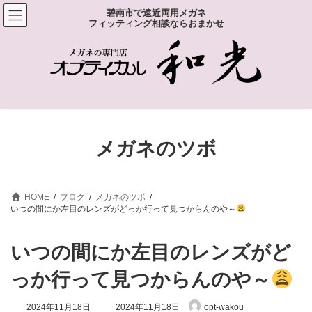
コ
ナ
碧南市で遠近両用メガネ
ン
ビ
フィッティング相談ならおまかせ
テ
ゲ
ン
ー
ツ
シ
へ
ョ
ス
ン
キ
に
ッ
移
プ
動
メガネのツボ
HOME
ブログ
メガネのツボ
いつの間にか左目のレンズがどっか行って見つからんのや～
いつの間にか左目のレンズがど
っか行って見つからんのや～
最
2024年11月18日
2024年11月18日
opt-wakou