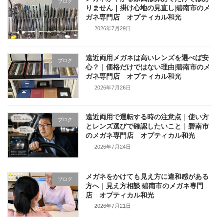
ブログ
りません｜掛け心地の見直し|碧南市のメ
ガネ専門店 オプティカル和光
2026年7月29日
遠近両用メガネは高いレンズを選べば安
ブログ
心？｜価格だけではない理由|碧南市のメ
ガネ専門店 オプティカル和光
2026年7月26日
遠近両用で運転する時の注意点｜使い方
ブログ
とレンズ選びで確認したいこと｜碧南市
のメガネ専門店 オプティカル和光
2026年7月24日
メガネをかけても見え方に違和感がある
ブログ
方へ｜見え方相談|碧南市のメガネ専門
店 オプティカル和光
2026年7月21日