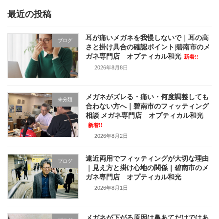
最近の投稿
耳が痛いメガネを我慢しないで｜耳の高
ブログ
さと掛け具合の確認ポイント|碧南市のメ
ガネ専門店 オプティカル和光
新着!!
2026年8月8日
メガネがズレる・痛い・何度調整しても
未分類
合わない方へ｜碧南市のフィッティング
相談|メガネ専門店 オプティカル和光
新着!!
2026年8月2日
遠近両用でフィッティングが大切な理由
ブログ
｜見え方と掛け心地の関係｜碧南市のメ
ガネ専門店 オプティカル和光
2026年8月1日
メガネが下がる原因は鼻あてだけではあ