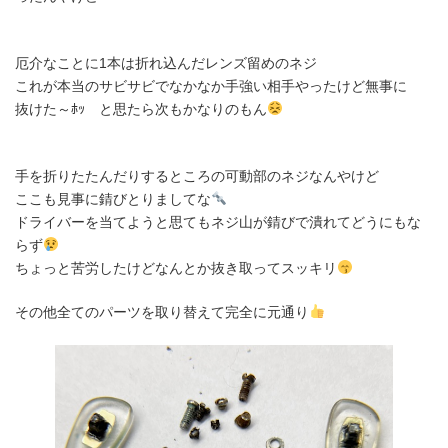
厄介なことに1本は折れ込んだレンズ留めのネジ
これが本当のサビサビでなかなか手強い相手やったけど無事に
抜けた～ﾎｯ と思たら次もかなりのもん
手を折りたたんだりするところの可動部のネジなんやけど
ここも見事に錆びとりましてな
ドライバーを当てようと思てもネジ山が錆びで潰れてどうにもな
らず
ちょっと苦労したけどなんとか抜き取ってスッキリ
その他全てのパーツを取り替えて完全に元通り