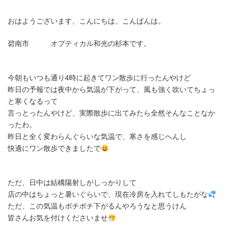
終
更
新
おはようございます、こんにちは、こんばんは。
日
時
碧南市 オプティカル和光の杉本です。
:
今朝もいつも通り4時に起きてワン散歩に行ったんやけど
昨日の予報では夜中から気温が下がって、風も強く吹いてちょっ
と寒くなるって
言っとったんやけど、実際散歩に出てみたら全然そんなことなか
ったわ。
昨日と全く変わらんぐらいな気温で、寒さを感じへんし
快適にワン散歩できましたで
ただ、日中は結構陽射しがしっかりして
店の中はちょっと暑いぐらいで、現在冷房を入れてしもたがな
ただ、この気温もボチボチ下がるんやろうなと思うけん
皆さんお気を付けくださいませ