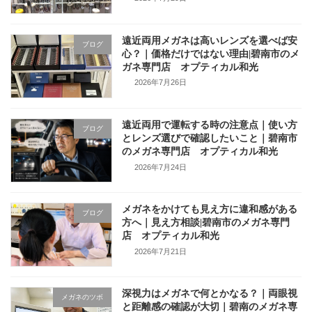
遠近両用メガネは高いレンズを選べば安
ブログ
心？｜価格だけではない理由|碧南市のメ
ガネ専門店 オプティカル和光
2026年7月26日
遠近両用で運転する時の注意点｜使い方
ブログ
とレンズ選びで確認したいこと｜碧南市
のメガネ専門店 オプティカル和光
2026年7月24日
メガネをかけても見え方に違和感がある
ブログ
方へ｜見え方相談|碧南市のメガネ専門
店 オプティカル和光
2026年7月21日
深視力はメガネで何とかなる？｜両眼視
メガネのツボ
と距離感の確認が大切｜碧南のメガネ専