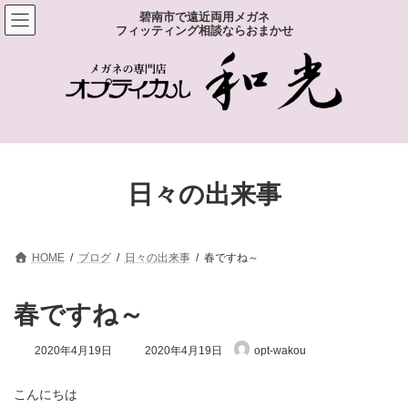
コ
ナ
碧南市で遠近両用メガネ
ン
ビ
フィッティング相談ならおまかせ
テ
ゲ
ン
ー
ツ
シ
へ
ョ
ス
ン
キ
に
ッ
移
プ
動
日々の出来事
HOME
ブログ
日々の出来事
春ですね～
春ですね～
最
2020年4月19日
2020年4月19日
opt-wakou
終
更
新
こんにちは
日