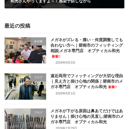
和光さんやってますよ～！感染予防しながら
2020年4月26日
最近の投稿
メガネがズレる・痛い・何度調整しても
未分類
合わない方へ｜碧南市のフィッティング
相談|メガネ専門店 オプティカル和光
新着!!
2026年8月2日
遠近両用でフィッティングが大切な理由
ブログ
｜見え方と掛け心地の関係｜碧南市のメ
ガネ専門店 オプティカル和光
新着!!
2026年8月1日
メガネが下がる原因は鼻あてだけではあ
ブログ
りません｜掛け心地の見直し|碧南市のメ
ガネ専門店 オプティカル和光
2026年7月29日