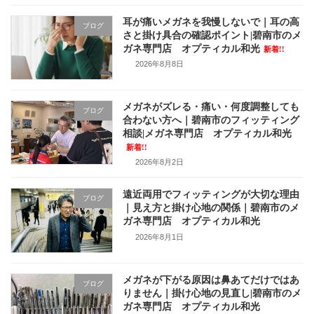
耳が痛いメガネを我慢しないで｜耳の高
ブログ
さと掛け具合の確認ポイント|碧南市のメ
ガネ専門店 オプティカル和光
新着!!
2026年8月8日
メガネがズレる・痛い・何度調整しても
ブログ
合わない方へ｜碧南市のフィッティング
相談|メガネ専門店 オプティカル和光
新着!!
2026年8月2日
遠近両用でフィッティングが大切な理由
ブログ
｜見え方と掛け心地の関係｜碧南市のメ
ガネ専門店 オプティカル和光
2026年8月1日
メガネが下がる原因は鼻あてだけではあ
ブログ
りません｜掛け心地の見直し|碧南市のメ
ガネ専門店 オプティカル和光