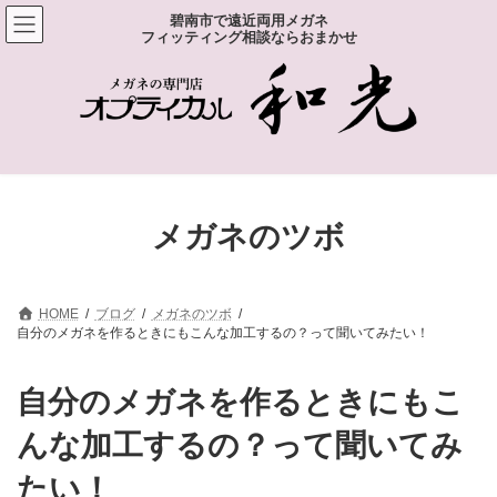
コ
ナ
碧南市で遠近両用メガネ
ン
ビ
フィッティング相談ならおまかせ
テ
ゲ
ン
ー
ツ
シ
へ
ョ
ス
ン
キ
に
ッ
移
プ
動
メガネのツボ
HOME
ブログ
メガネのツボ
自分のメガネを作るときにもこんな加工するの？って聞いてみたい！
自分のメガネを作るときにもこ
んな加工するの？って聞いてみ
たい！