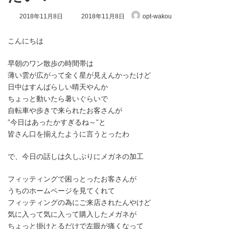
最
2018年11月8日
2018年11月8日
opt-wakou
終
更
新
こんにちは
日
時
早朝のワン散歩の時間帯は
:
薄い雲が広がって全く星が見えんかったけど
日中はすんばらしい晴天やんか
ちょっと動いたら暑いぐらいで
自転車や歩きで来られたお客さんが
”今日はあったかすぎるね～”と
皆さん口を揃えたように言うとったわ
で、今日の話しは久しぶりにメガネの加工
フィッティングで困っとったお客さんが
うちのホームページを見てくれて
フィッティングの為にご来店されたんやけど
気に入って気に入って購入したメガネが
ちょっと掛けとるだけで左眼が痛くなって