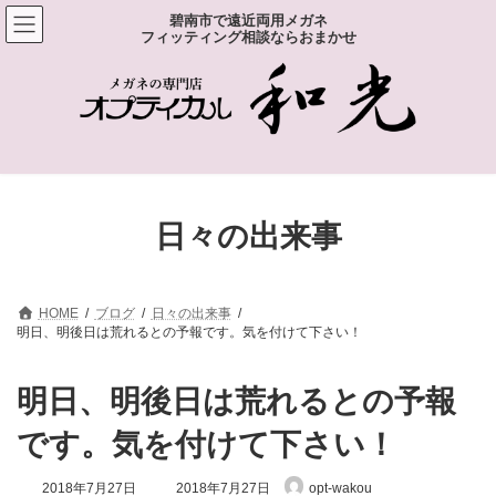
コ
ナ
碧南市で遠近両用メガネ
ン
ビ
フィッティング相談ならおまかせ
テ
ゲ
ン
ー
ツ
シ
へ
ョ
ス
ン
キ
に
ッ
移
プ
動
日々の出来事
HOME
ブログ
日々の出来事
明日、明後日は荒れるとの予報です。気を付けて下さい！
明日、明後日は荒れるとの予報
です。気を付けて下さい！
最
2018年7月27日
2018年7月27日
opt-wakou