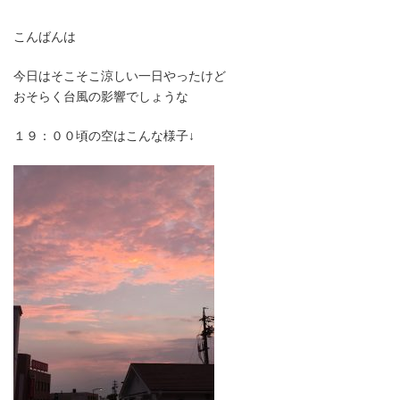
終
更
新
こんばんは
日
時
今日はそこそこ涼しい一日やったけど
:
おそらく台風の影響でしょうな
１９：００頃の空はこんな様子↓