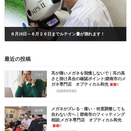
８月18日～８月２６日までルテイン量が測れます！
2018年8月8日
最近の投稿
耳が痛いメガネを我慢しないで｜耳の高
ブログ
さと掛け具合の確認ポイント|碧南市のメ
ガネ専門店 オプティカル和光
新着!!
2026年8月8日
メガネがズレる・痛い・何度調整しても
未分類
合わない方へ｜碧南市のフィッティング
相談|メガネ専門店 オプティカル和光
新着!!