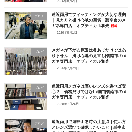
2026年8月2日
遠近両用でフィッティングが大切な理由
ブログ
｜見え方と掛け心地の関係｜碧南市のメ
ガネ専門店 オプティカル和光
新着!!
2026年8月1日
メガネが下がる原因は鼻あてだけではあ
ブログ
りません｜掛け心地の見直し|碧南市のメ
ガネ専門店 オプティカル和光
2026年7月29日
遠近両用メガネは高いレンズを選べば安
ブログ
心？｜価格だけではない理由|碧南市のメ
ガネ専門店 オプティカル和光
2026年7月26日
遠近両用で運転する時の注意点｜使い方
ブログ
とレンズ選びで確認したいこと｜碧南市