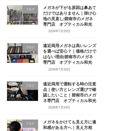
メガネが下がる原因は鼻あて
ブログ
だけではありません｜掛け心
地の見直し|碧南市のメガネ
専門店 オプティカル和光
2026年7月29日
遠近両用メガネは高いレンズ
ブログ
を選べば安心？｜価格だけで
はない理由|碧南市のメガネ
専門店 オプティカル和光
2026年7月26日
遠近両用で運転する時の注意
ブログ
点｜使い方とレンズ選びで確
認したいこと｜碧南市のメガ
ネ専門店 オプティカル和光
2026年7月24日
メガネをかけても見え方に違
ブログ
和感がある方へ｜見え方相