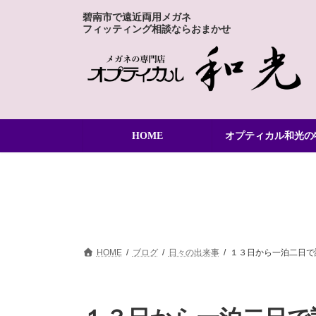
コ
ナ
碧南市で遠近両用メガネ
ン
ビ
フィッティング相談ならおまかせ
テ
ゲ
ン
ー
ツ
シ
へ
ョ
ス
ン
キ
に
ッ
移
HOME
オプティカル和光の
プ
動
HOME
ブログ
日々の出来事
１３日から一泊二日で