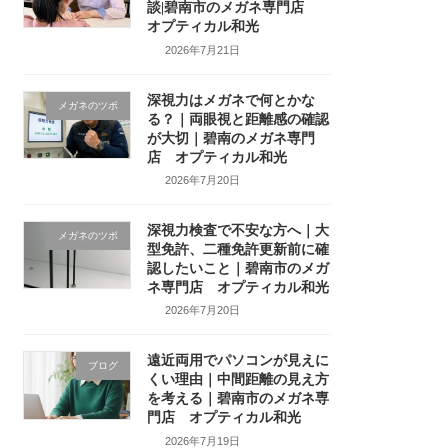
談|碧南市のメガネ専門店
オプティカル和光
2026年7月21日
深視力はメガネで何とかな
メガネのツボ
る？｜両眼視と距離感の確認
が大切｜碧南のメガネ専門
店 オプティカル和光
2026年7月20日
深視力検査で不安な方へ｜大
メガネのツボ
型免許、二種免許更新前に確
認したいこと｜碧南市のメガ
ネ専門店 オプティカル和光
2026年7月20日
遠近両用でパソコンが見えに
ブログ
くい理由｜中間距離の見え方
を考える｜碧南市のメガネ専
門店 オプティカル和光
2026年7月19日