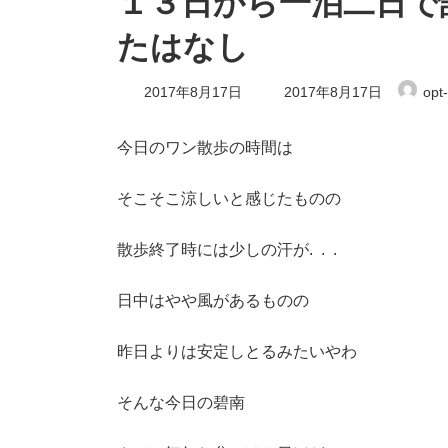
１３日から一泊二日で
たはなし
最
2017年8月17日
2017年8月17日
opt
終
更
新
今日のワン散歩の時間は
日
時
:
そこそこ涼しいと感じたものの
散歩終了時には少しの汗が. . .
日中はやや風があるものの
昨日よりは安定しとるみたいやわ
そんな今日の碧南