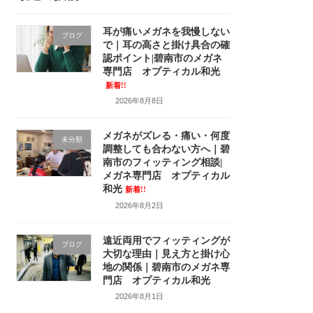
耳が痛いメガネを我慢しない
ブログ
で｜耳の高さと掛け具合の確
認ポイント|碧南市のメガネ
専門店 オプティカル和光
新着!!
2026年8月8日
メガネがズレる・痛い・何度
未分類
調整しても合わない方へ｜碧
南市のフィッティング相談|
メガネ専門店 オプティカル
和光
新着!!
2026年8月2日
遠近両用でフィッティングが
ブログ
大切な理由｜見え方と掛け心
地の関係｜碧南市のメガネ専
門店 オプティカル和光
2026年8月1日