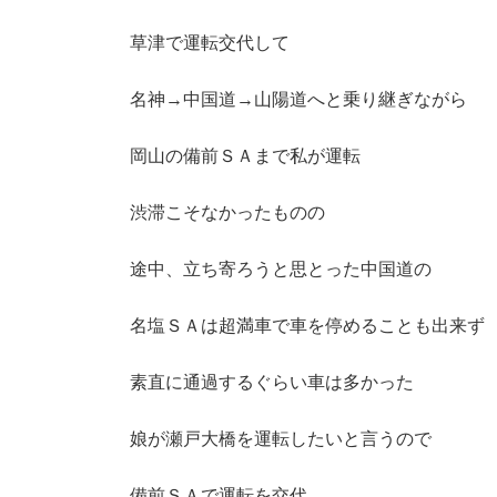
草津で運転交代して
名神→中国道→山陽道へと乗り継ぎながら
岡山の備前ＳＡまで私が運転
渋滞こそなかったものの
途中、立ち寄ろうと思とった中国道の
名塩ＳＡは超満車で車を停めることも出来ず
素直に通過するぐらい車は多かった
娘が瀬戸大橋を運転したいと言うので
備前ＳＡで運転を交代