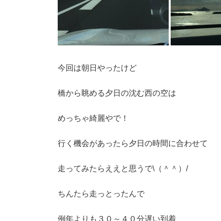
今回は朝日やったけど
橋から眺める夕日の沈む西の空は
めっちゃ綺麗やで！
行く機会があったら夕日の時間に合わせて
走ってみたらええと思うで\（＾＾）/
ちんたら走っとったんで
例年よりも３０～４０分遅い到着