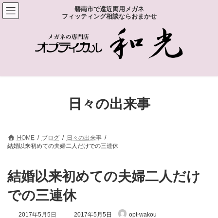
コ
ナ
碧南市で遠近両用メガネ
ン
ビ
フィッティング相談ならおまかせ
テ
ゲ
ン
ー
ツ
シ
へ
ョ
ス
ン
キ
に
ッ
移
プ
動
日々の出来事
HOME
ブログ
日々の出来事
結婚以来初めての夫婦二人だけでの三連休
結婚以来初めての夫婦二人だけ
での三連休
最
2017年5月5日
2017年5月5日
opt-wakou