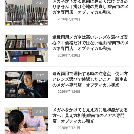
メガネが下がる原因は鼻あてだけではあ
ブログ
りません｜掛け心地の見直し|碧南市のメ
ガネ専門店 オプティカル和光
2026年7月29日
遠近両用メガネは高いレンズを選べば安
ブログ
心？｜価格だけではない理由|碧南市のメ
ガネ専門店 オプティカル和光
2026年7月26日
遠近両用で運転する時の注意点｜使い方
ブログ
とレンズ選びで確認したいこと｜碧南市
のメガネ専門店 オプティカル和光
2026年7月24日
メガネをかけても見え方に違和感がある
ブログ
方へ｜見え方相談|碧南市のメガネ専門
店 オプティカル和光
2026年7月21日