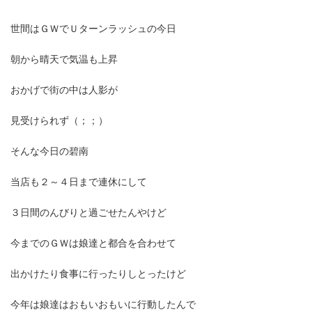
終
更
新
世間はＧＷでＵターンラッシュの今日
日
時
朝から晴天で気温も上昇
:
おかげで街の中は人影が
見受けられず（；；）
そんな今日の碧南
当店も２～４日まで連休にして
３日間のんびりと過ごせたんやけど
今までのＧＷは娘達と都合を合わせて
出かけたり食事に行ったりしとったけど
今年は娘達はおもいおもいに行動したんで