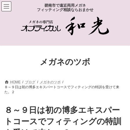
コ
ナ
碧南市で遠近両用メガネ
ン
ビ
フィッティング相談ならおまかせ
テ
ゲ
ン
ー
ツ
シ
へ
ョ
ス
ン
キ
に
ッ
移
プ
動
メガネのツボ
HOME
ブログ
メガネのツボ
８～９日は初の博多エキスパートコースでフィティングの特訓を受けて来
た。２
８～９日は初の博多エキスパー
トコースでフィティングの特訓