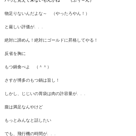
パっと見えて来ないもんかね （ふぅ～ん）
物足りないんだよな～ （やったろやん！）
と厳しい評価が. . .
絶対に諦めん！絶対にゴールドに昇格してやる！
反省を胸に
もつ鍋食べよ （＾＾）
さすが博多のもつ鍋は旨し！
しかし、じじいの胃袋は肉の許容量が. . .
腹は満足なんやけど
もっとみんなと話したい
でも、飛行機の時間が. . .