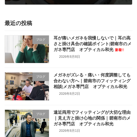
2017年3月13日
最近の投稿
耳が痛いメガネを我慢しないで｜耳の高
ブログ
さと掛け具合の確認ポイント|碧南市のメ
ガネ専門店 オプティカル和光
新着!!
2026年8月8日
メガネがズレる・痛い・何度調整しても
ブログ
合わない方へ｜碧南市のフィッティング
相談|メガネ専門店 オプティカル和光
2026年8月2日
遠近両用でフィッティングが大切な理由
ブログ
｜見え方と掛け心地の関係｜碧南市のメ
ガネ専門店 オプティカル和光
2026年8月1日