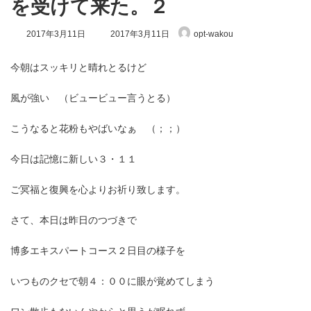
を受けて来た。２
最
2017年3月11日
2017年3月11日
opt-wakou
終
更
新
今朝はスッキリと晴れとるけど
日
時
風が強い （ビュービュー言うとる）
:
こうなると花粉もやばいなぁ （；；）
今日は記憶に新しい３・１１
ご冥福と復興を心よりお祈り致します。
さて、本日は昨日のつづきで
博多エキスパートコース２日目の様子を
いつものクセで朝４：００に眼が覚めてしまう