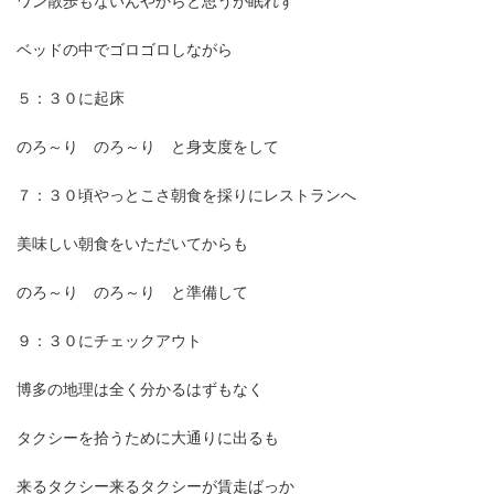
ワン散歩もないんやからと思うが眠れず
ベッドの中でゴロゴロしながら
５：３０に起床
のろ～り のろ～り と身支度をして
７：３０頃やっとこさ朝食を採りにレストランへ
美味しい朝食をいただいてからも
のろ～り のろ～り と準備して
９：３０にチェックアウト
博多の地理は全く分かるはずもなく
タクシーを拾うために大通りに出るも
来るタクシー来るタクシーが賃走ばっか