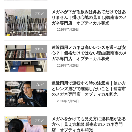
メガネが下がる原因は鼻あてだけではあ
ブログ
りません｜掛け心地の見直し|碧南市のメ
ガネ専門店 オプティカル和光
2026年7月29日
遠近両用メガネは高いレンズを選べば安
ブログ
心？｜価格だけではない理由|碧南市のメ
ガネ専門店 オプティカル和光
2026年7月26日
遠近両用で運転する時の注意点｜使い方
ブログ
とレンズ選びで確認したいこと｜碧南市
のメガネ専門店 オプティカル和光
2026年7月24日
メガネをかけても見え方に違和感がある
ブログ
方へ｜見え方相談|碧南市のメガネ専門
店 オプティカル和光