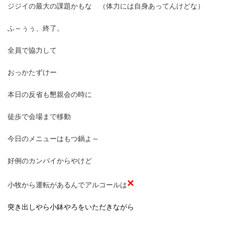
ジジイの最大の課題かもな （体力には自身あってんけどな）
ふ～ぅぅ、終了。
全員で協力して
おっかたずけー
本日の反省も懇親会の時に
徒歩で会場まで移動
今日のメニューはもつ鍋よ～
好例のカンパイからやけど
×
小牧から運転があるんでアルコールは
突き出しやら小鉢やろをいただきながら