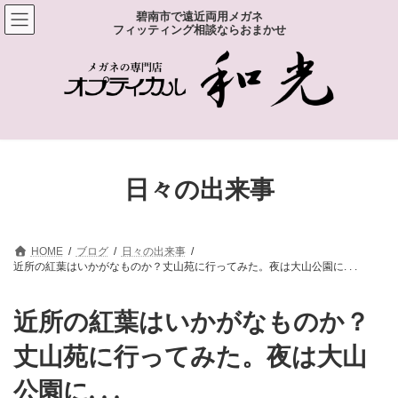
コ
ナ
碧南市で遠近両用メガネ
ン
ビ
フィッティング相談ならおまかせ
テ
ゲ
ン
ー
ツ
シ
へ
ョ
ス
ン
キ
に
ッ
移
プ
動
日々の出来事
HOME
ブログ
日々の出来事
近所の紅葉はいかがなものか？丈山苑に行ってみた。夜は大山公園に. . .
近所の紅葉はいかがなものか？
丈山苑に行ってみた。夜は大山
公園に. . .