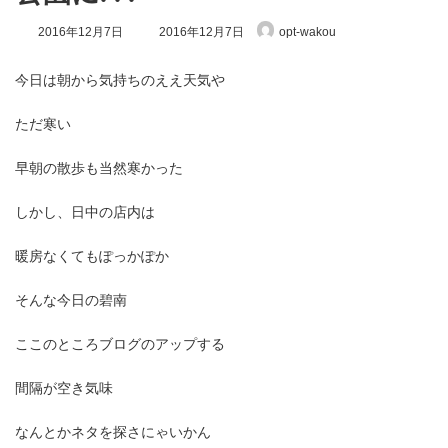
最
2016年12月7日
2016年12月7日
opt-wakou
終
更
新
今日は朝から気持ちのええ天気や
日
時
ただ寒い
:
早朝の散歩も当然寒かった
しかし、日中の店内は
暖房なくてもぽっかぽか
そんな今日の碧南
ここのところブログのアップする
間隔が空き気味
なんとかネタを探さにゃいかん