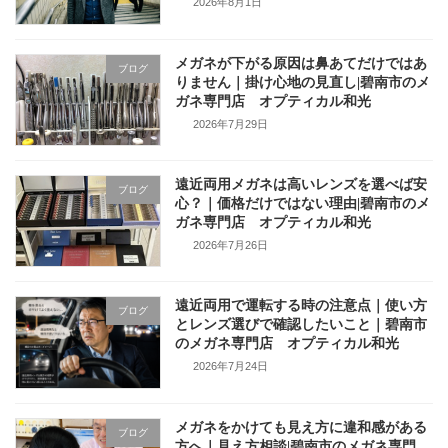
2026年8月1日
メガネが下がる原因は鼻あてだけではあ
ブログ
りません｜掛け心地の見直し|碧南市のメ
ガネ専門店 オプティカル和光
2026年7月29日
遠近両用メガネは高いレンズを選べば安
ブログ
心？｜価格だけではない理由|碧南市のメ
ガネ専門店 オプティカル和光
2026年7月26日
遠近両用で運転する時の注意点｜使い方
ブログ
とレンズ選びで確認したいこと｜碧南市
のメガネ専門店 オプティカル和光
2026年7月24日
メガネをかけても見え方に違和感がある
ブログ
方へ｜見え方相談|碧南市のメガネ専門