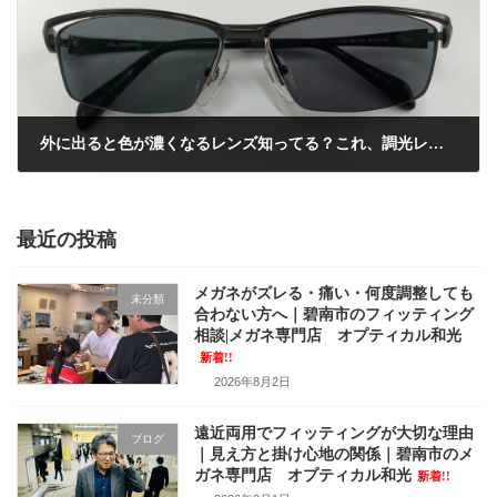
外に出ると色が濃くなるレンズ知ってる？これ、調光レンズって言いまんねん！
2016年12月7日
最近の投稿
メガネがズレる・痛い・何度調整しても
未分類
合わない方へ｜碧南市のフィッティング
相談|メガネ専門店 オプティカル和光
新着!!
2026年8月2日
遠近両用でフィッティングが大切な理由
ブログ
｜見え方と掛け心地の関係｜碧南市のメ
ガネ専門店 オプティカル和光
新着!!