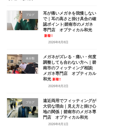
耳が痛いメガネを我慢しない
ブログ
で｜耳の高さと掛け具合の確
認ポイント|碧南市のメガネ
専門店 オプティカル和光
新着!!
2026年8月8日
メガネがズレる・痛い・何度
未分類
調整しても合わない方へ｜碧
南市のフィッティング相談|
メガネ専門店 オプティカル
和光
新着!!
2026年8月2日
遠近両用でフィッティングが
ブログ
大切な理由｜見え方と掛け心
地の関係｜碧南市のメガネ専
門店 オプティカル和光
2026年8月1日