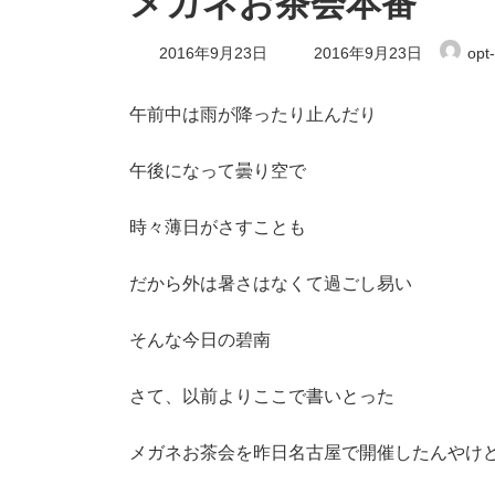
メガネお茶会本番
最
2016年9月23日
2016年9月23日
opt
終
更
新
午前中は雨が降ったり止んだり
日
時
:
午後になって曇り空で
時々薄日がさすことも
だから外は暑さはなくて過ごし易い
そんな今日の碧南
さて、以前よりここで書いとった
メガネお茶会を昨日名古屋で開催したんやけ