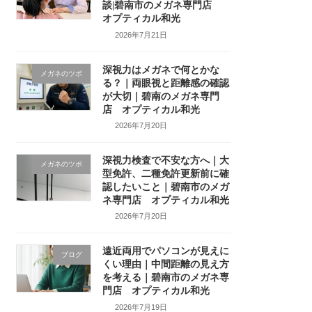
談|碧南市のメガネ専門店
オプティカル和光
2026年7月21日
深視力はメガネで何とかな
メガネのツボ
る？｜両眼視と距離感の確認
が大切｜碧南のメガネ専門
店 オプティカル和光
2026年7月20日
深視力検査で不安な方へ｜大
メガネのツボ
型免許、二種免許更新前に確
認したいこと｜碧南市のメガ
ネ専門店 オプティカル和光
2026年7月20日
遠近両用でパソコンが見えに
ブログ
くい理由｜中間距離の見え方
を考える｜碧南市のメガネ専
門店 オプティカル和光
2026年7月19日