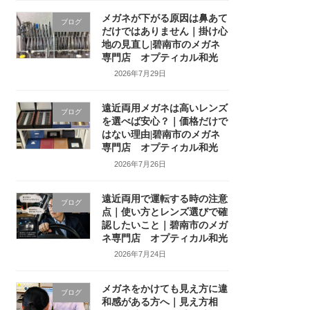
メガネが下がる原因は鼻あて
ブログ
だけではありません｜掛け心
地の見直し|碧南市のメガネ
専門店 オプティカル和光
2026年7月29日
遠近両用メガネは高いレンズ
ブログ
を選べば安心？｜価格だけで
はない理由|碧南市のメガネ
専門店 オプティカル和光
2026年7月26日
遠近両用で運転する時の注意
ブログ
点｜使い方とレンズ選びで確
認したいこと｜碧南市のメガ
ネ専門店 オプティカル和光
2026年7月24日
メガネをかけても見え方に違
ブログ
和感がある方へ｜見え方相