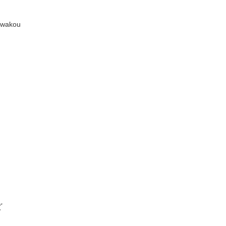
-wakou
ど