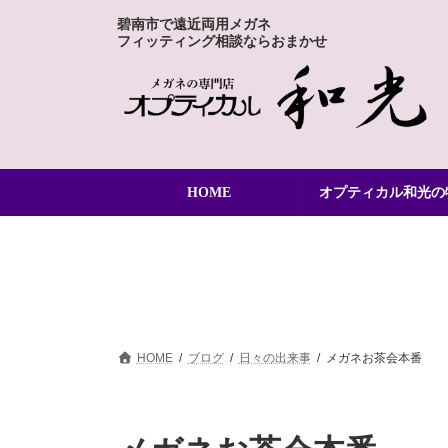
コ
ナ
碧南市で遠近両用メガネ
ン
ビ
フィッティング相談ならおまかせ
テ
ゲ
ン
ー
ツ
シ
へ
ョ
ス
ン
キ
に
ッ
移
HOME
オプティカル和光の
プ
動
HOME
ブログ
日々の出来事
メガネお茶会本番