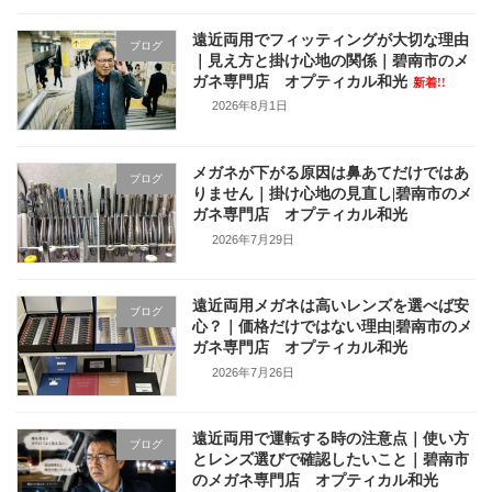
遠近両用でフィッティングが大切な理由
ブログ
｜見え方と掛け心地の関係｜碧南市のメ
ガネ専門店 オプティカル和光
新着!!
2026年8月1日
メガネが下がる原因は鼻あてだけではあ
ブログ
りません｜掛け心地の見直し|碧南市のメ
ガネ専門店 オプティカル和光
2026年7月29日
遠近両用メガネは高いレンズを選べば安
ブログ
心？｜価格だけではない理由|碧南市のメ
ガネ専門店 オプティカル和光
2026年7月26日
遠近両用で運転する時の注意点｜使い方
ブログ
とレンズ選びで確認したいこと｜碧南市
のメガネ専門店 オプティカル和光