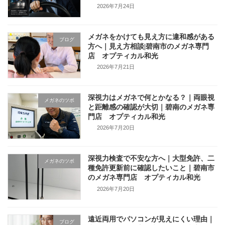
2026年7月24日
メガネをかけても見え方に違和感がある
ブログ
方へ｜見え方相談|碧南市のメガネ専門
店 オプティカル和光
2026年7月21日
深視力はメガネで何とかなる？｜両眼視
メガネのツボ
と距離感の確認が大切｜碧南のメガネ専
門店 オプティカル和光
2026年7月20日
深視力検査で不安な方へ｜大型免許、二
メガネのツボ
種免許更新前に確認したいこと｜碧南市
のメガネ専門店 オプティカル和光
2026年7月20日
遠近両用でパソコンが見えにくい理由｜
ブログ