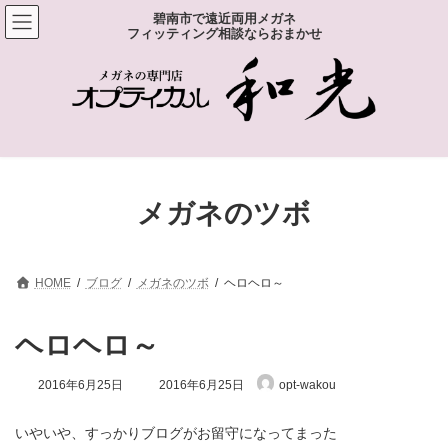
コ
ナ
碧南市で遠近両用メガネ
ン
ビ
フィッティング相談ならおまかせ
テ
ゲ
ン
ー
ツ
シ
へ
ョ
ス
ン
キ
に
ッ
移
プ
動
メガネのツボ
HOME
ブログ
メガネのツボ
ヘロヘロ～
ヘロヘロ～
最
2016年6月25日
2016年6月25日
opt-wakou
終
更
新
いやいや、すっかりブログがお留守になってまった
日