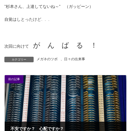
”杉本さん、上達してないね～” （ガッピーン）
自覚はしとったけど. . .
が ん ば る ！
次回に向けて
メガネのツボ
、
日々の出来事
カテゴリー
前の記事
不安ですか？ 心配ですか？