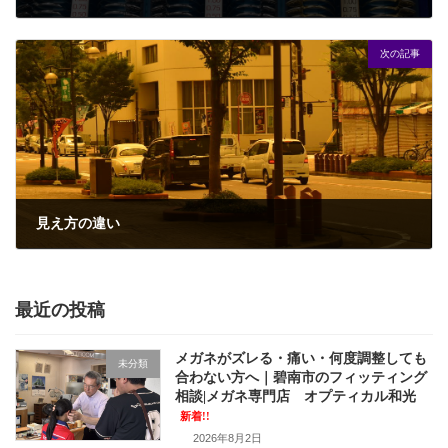
2016年6月20日
次の記事
見え方の違い
2016年6月26日
最近の投稿
メガネがズレる・痛い・何度調整しても
未分類
合わない方へ｜碧南市のフィッティング
相談|メガネ専門店 オプティカル和光
新着!!
2026年8月2日