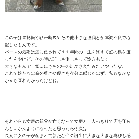
この子は胃捻転や靱帯断裂やその他小さな怪我とか体調不良で心
配したもんです。
バースの最期は癌に侵されて１１年間の一生を終えて虹の橋を渡
ったんやけど、その時の悲しさ淋しさって途方もなく
大きなもんで一気ににうちの中の灯がきえたみたいやったな。
これで娘たちは命の尊さや儚さを存分に感じたはず。私もなかな
か立ち直れんかったけどね。
それからも女房の親父が亡くなって女房と二人っきりで店を守ら
んといかんようになったと思ったら今度は
長女に女の子が産まれて新たな命の誕生に大きな大きな喜びも感