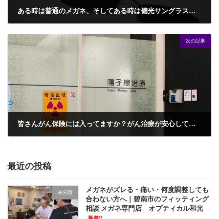
ある時は普通のメガネ、そしてある時は偏光サングラス。そんな魔法があるんです！
2021年6月2日
次の記事
皆さんがん保険には入ってますか？がん治療が安心して受けられるように準備はしておきましょう。
2021年6月13日
最近の投稿
メガネがズレる・痛い・何度調整しても
未分類
合わない方へ｜碧南市のフィッティング
相談|メガネ専門店 オプティカル和光
新着!!