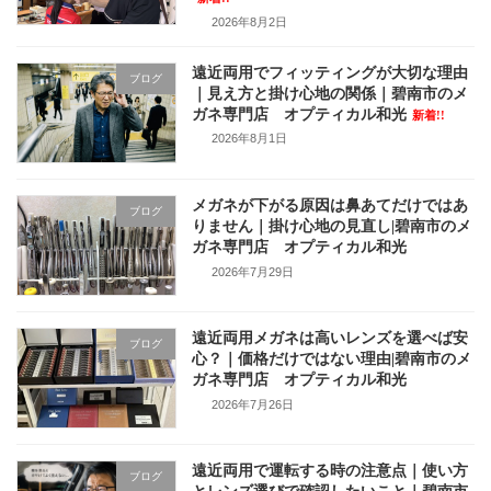
2026年8月2日
遠近両用でフィッティングが大切な理由
ブログ
｜見え方と掛け心地の関係｜碧南市のメ
ガネ専門店 オプティカル和光
新着!!
2026年8月1日
メガネが下がる原因は鼻あてだけではあ
ブログ
りません｜掛け心地の見直し|碧南市のメ
ガネ専門店 オプティカル和光
2026年7月29日
遠近両用メガネは高いレンズを選べば安
ブログ
心？｜価格だけではない理由|碧南市のメ
ガネ専門店 オプティカル和光
2026年7月26日
遠近両用で運転する時の注意点｜使い方
ブログ