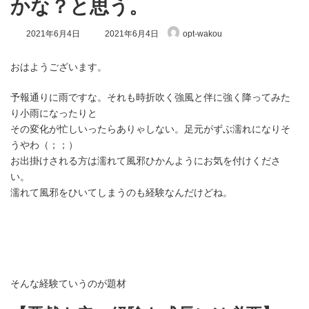
かな？と思う。
最
2021年6月4日
2021年6月4日
opt-wakou
終
更
新
おはようございます。
日
時
予報通りに雨ですな。それも時折吹く強風と伴に強く降ってみた
:
り小雨になったりと
その変化が忙しいったらありゃしない。足元がずぶ濡れになりそ
うやわ（；；）
お出掛けされる方は濡れて風邪ひかんようにお気を付けくださ
い。
濡れて風邪をひいてしまうのも経験なんだけどね。
そんな経験ていうのが題材