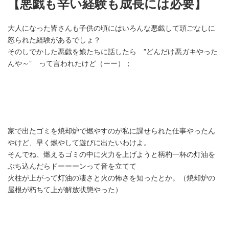
【悪戯も辛い経験も成長には必要】
大人になった皆さんも子供の頃にはいろんな悪戯して頭ごなしに
怒られた経験があるでしょ？
そのしでかした悪戯を娘たちに話したら ”どんだけ悪ガキやった
んや～” って言われたけど（ーー）；
家で出たゴミを焼却炉で燃やすのが私に課せられた仕事やったん
やけど、早く燃やして遊びに出たいわけよ。
そんでね、燃えるゴミの中に火力を上げようと柄杓一杯の灯油を
ぶち込んだらドーーーンって音を立てて
火柱が上がって灯油の凄さと火の怖さを知ったとか。（焼却炉の
屋根が朽ちて上が解放状態やった）