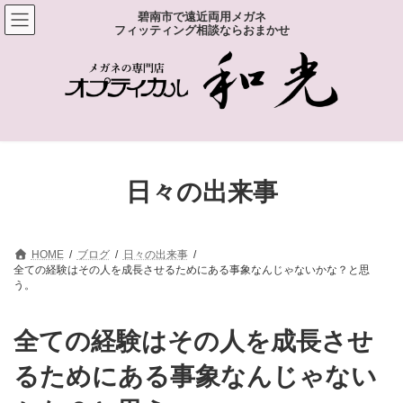
コ
ナ
碧南市で遠近両用メガネ
ン
ビ
フィッティング相談ならおまかせ
テ
ゲ
ン
ー
ツ
シ
へ
ョ
ス
ン
キ
に
ッ
移
プ
動
日々の出来事
HOME
ブログ
日々の出来事
全ての経験はその人を成長させるためにある事象なんじゃないかな？と思
う。
全ての経験はその人を成長させ
るためにある事象なんじゃない