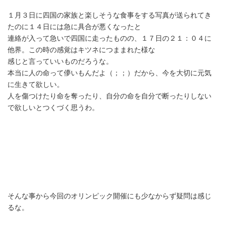
１月３日に四国の家族と楽しそうな食事をする写真が送られてき
たのに１４日には急に具合が悪くなったと
連絡が入って急いで四国に走ったものの、１７日の２１：０４に
他界。この時の感覚はキツネにつままれた様な
感じと言っていいものだろうな。
本当に人の命って儚いもんだよ（；；）だから、今を大切に元気
に生きて欲しい。
人を傷つけたり命を奪ったり、自分の命を自分で断ったりしない
で欲しいとつくづく思うわ。
そんな事から今回のオリンピック開催にも少なからず疑問は感じ
るな。