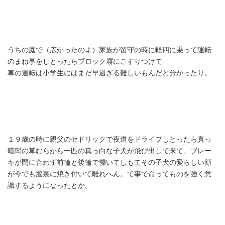
うちの庭で（広かったのよ）家族が留守の時に軽四に乗って運転
のまね事をしとったらブロック塀にこすりつけて
車の運転は小学生にはまだ早過ぎる難しいもんだと分かったり。
１９歳の時に親父のセドリックで夜道をドライブしとったら真っ
暗闇の草むらから一匹の真っ白な子犬が飛び出して来て、ブレー
キが間に合わず前輪と後輪で轢いてしもてその子犬の愛らしい顔
が今でも脳裏に焼き付いて離れへん。て事で命ってものを強く意
識するようになったとか。