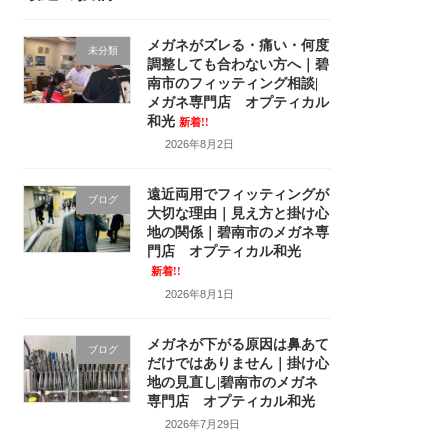
メガネがズレる・痛い・何度
未分類
調整しても合わない方へ｜碧
南市のフィッティング相談|
メガネ専門店 オプティカル
和光
新着!!
2026年8月2日
遠近両用でフィッティングが
ブログ
大切な理由｜見え方と掛け心
地の関係｜碧南市のメガネ専
門店 オプティカル和光
新着!!
2026年8月1日
メガネが下がる原因は鼻あて
ブログ
だけではありません｜掛け心
地の見直し|碧南市のメガネ
専門店 オプティカル和光
2026年7月29日