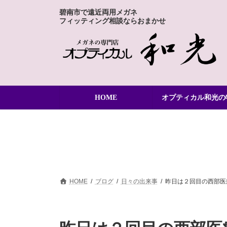
コ
ナ
碧南市で遠近両用メガネ
ン
ビ
フィッティング相談ならおまかせ
テ
ゲ
ン
ー
ツ
シ
へ
ョ
ス
ン
キ
に
ッ
移
HOME
オプティカル和光の
プ
動
HOME
ブログ
日々の出来事
昨日は２回目の西部医