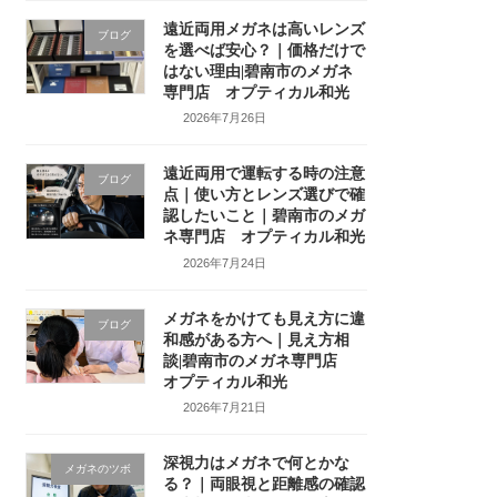
遠近両用メガネは高いレンズ
ブログ
を選べば安心？｜価格だけで
はない理由|碧南市のメガネ
専門店 オプティカル和光
2026年7月26日
遠近両用で運転する時の注意
ブログ
点｜使い方とレンズ選びで確
認したいこと｜碧南市のメガ
ネ専門店 オプティカル和光
2026年7月24日
メガネをかけても見え方に違
ブログ
和感がある方へ｜見え方相
談|碧南市のメガネ専門店
オプティカル和光
2026年7月21日
深視力はメガネで何とかな
メガネのツボ
る？｜両眼視と距離感の確認