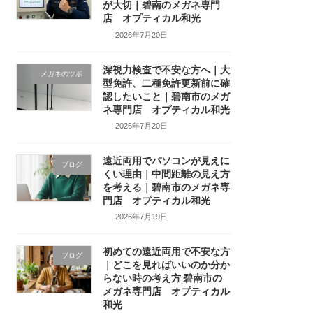
が大切｜碧南のメガネ専門
店 オプティカル和光
2026年7月20日
深視力検査で不安な方へ｜大
メガネのツボ
型免許、二種免許更新前に確
認したいこと｜碧南市のメガ
ネ専門店 オプティカル和光
2026年7月20日
遠近両用でパソコンが見えに
ブログ
くい理由｜中間距離の見え方
を考える｜碧南市のメガネ専
門店 オプティカル和光
2026年7月19日
初めての遠近両用で不安な方
ブログ
｜どこを見ればいいのか分か
らない時の考え方|碧南市の
メガネ専門店 オプティカル
和光