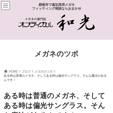
コ
ナ
碧南市で遠近両用メガネ
ン
ビ
フィッティング相談ならおまかせ
テ
ゲ
ン
ー
ツ
シ
へ
ョ
ス
ン
キ
に
ッ
移
プ
動
メガネのツボ
HOME
ブログ
メガネのツボ
ある時は普通のメガネ、そしてある時は偏光サングラス。そんな魔法がある
んです！
ある時は普通のメガネ、そして
ある時は偏光サングラス。そん