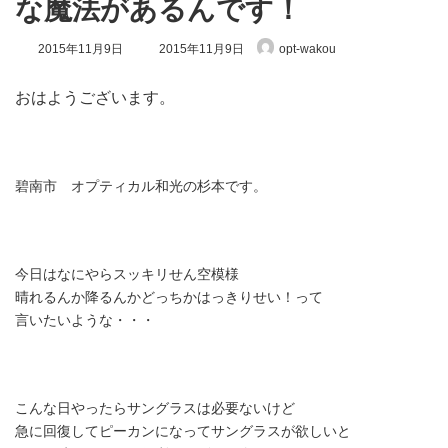
な魔法があるんです！
最
2015年11月9日
2015年11月9日
opt-wakou
終
更
新
おはようございます。
日
時
:
碧南市 オプティカル和光の杉本です。
今日はなにやらスッキリせん空模様
晴れるんか降るんかどっちかはっきりせい！って
言いたいような・・・
こんな日やったらサングラスは必要ないけど
急に回復してピーカンになってサングラスが欲しいと