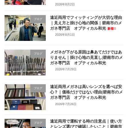
2026年8月2日
遠近両用でフィッティングが大切な理由
ブログ
｜見え方と掛け心地の関係｜碧南市のメ
ガネ専門店 オプティカル和光
新着!!
2026年8月1日
メガネが下がる原因は鼻あてだけではあ
ブログ
りません｜掛け心地の見直し|碧南市のメ
ガネ専門店 オプティカル和光
2026年7月29日
遠近両用メガネは高いレンズを選べば安
ブログ
心？｜価格だけではない理由|碧南市のメ
ガネ専門店 オプティカル和光
2026年7月26日
遠近両用で運転する時の注意点｜使い方
ブログ
とレンズ選びで確認したいこと｜碧南市