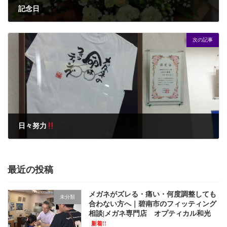
記念日
2015年11月8日
次の記事
日々努力
2015年11月12日
最近の投稿
メガネがズレる・痛い・何度調整しても
未分類
合わない方へ｜碧南市のフィッティング
相談|メガネ専門店 オプティカル和光
新着!!