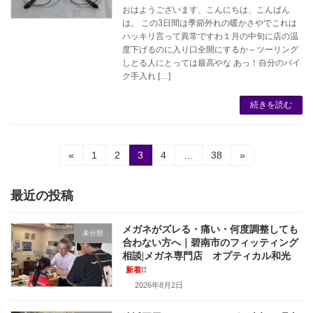
おはようございます、こんにちは、こんばん
は。 この3日間は季節外れの暖かさやでこれは
ハッキリ言って異常ですわ１月の中旬に店の温
度下げるのに入り口全開にするか～ツーリング
しとる人にとっては最高やな あっ！自分のバイ
ク手入れ […]
続きを読む
投
固
固
固
固
固
«
1
2
3
4
…
38
»
定
定
定
定
定
稿
ペ
ペ
ペ
ペ
ペ
ー
ー
ー
ー
ー
最近の投稿
の
ジ
ジ
ジ
ジ
ジ
ペ
メガネがズレる・痛い・何度調整しても
未分類
合わない方へ｜碧南市のフィッティング
ー
相談|メガネ専門店 オプティカル和光
ジ
新着!!
2026年8月2日
送