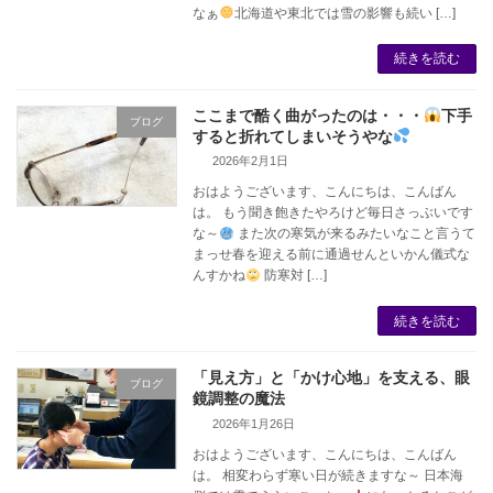
なぁ
北海道や東北では雪の影響も続い […]
続きを読む
ここまで酷く曲がったのは・・・
下手
ブログ
すると折れてしまいそうやな
2026年2月1日
おはようございます、こんにちは、こんばん
は。 もう聞き飽きたやろけど毎日さっぶいです
な～
また次の寒気が来るみたいなこと言うて
まっせ春を迎える前に通過せんといかん儀式な
んすかね
防寒対 […]
続きを読む
「見え方」と「かけ心地」を支える、眼
ブログ
鏡調整の魔法
2026年1月26日
おはようございます、こんにちは、こんばん
は。 相変わらず寒い日が続きますな～ 日本海