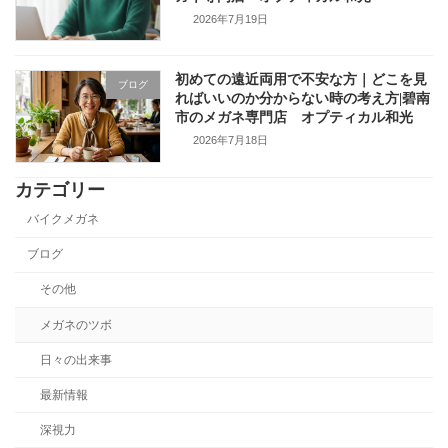
2026年7月19日
初めての遠近両用で不安な方｜どこを見
ブログ
ればいいのか分からない時の考え方|碧南
市のメガネ専門店 オプティカル和光
2026年7月18日
カテゴリー
バイクメガネ
ブログ
その他
メガネのツボ
日々の出来事
最新情報
深視力