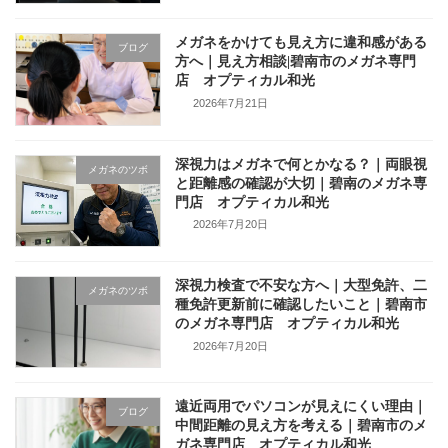
メガネをかけても見え方に違和感がある
ブログ
方へ｜見え方相談|碧南市のメガネ専門
店 オプティカル和光
2026年7月21日
深視力はメガネで何とかなる？｜両眼視
メガネのツボ
と距離感の確認が大切｜碧南のメガネ専
門店 オプティカル和光
2026年7月20日
深視力検査で不安な方へ｜大型免許、二
メガネのツボ
種免許更新前に確認したいこと｜碧南市
のメガネ専門店 オプティカル和光
2026年7月20日
遠近両用でパソコンが見えにくい理由｜
ブログ
中間距離の見え方を考える｜碧南市のメ
ガネ専門店 オプティカル和光