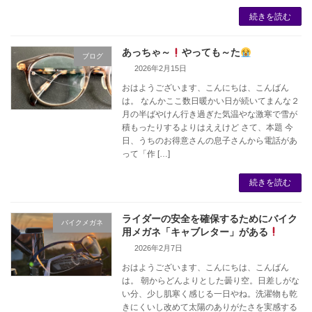
続きを読む
あっちゃ～
やっても～た
ブログ
2026年2月15日
おはようございます、こんにちは、こんばん
は。 なんかここ数日暖かい日が続いてまんな２
月の半ばやけん行き過ぎた気温やな激寒で雪が
積もったりするよりはええけど さて、本題 今
日、うちのお得意さんの息子さんから電話があ
って「作 […]
続きを読む
ライダーの安全を確保するためにバイク
バイクメガネ
用メガネ「キャブレター」がある
2026年2月7日
おはようございます、こんにちは、こんばん
は。 朝からどんよりとした曇り空。日差しがな
い分、少し肌寒く感じる一日やね。洗濯物も乾
きにくいし改めて太陽のありがたさを実感する