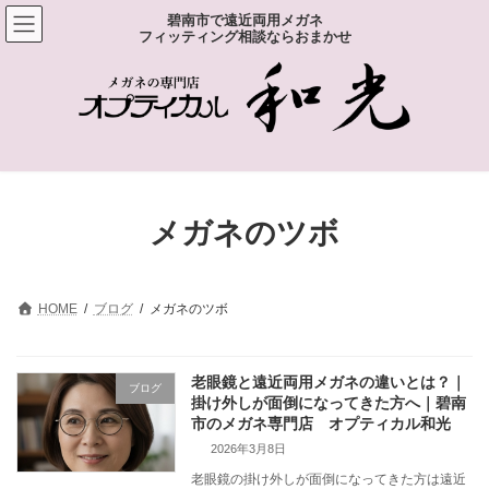
コ
ナ
碧南市で遠近両用メガネ
ン
ビ
フィッティング相談ならおまかせ
テ
ゲ
ン
ー
ツ
シ
へ
ョ
ス
ン
キ
に
ッ
移
プ
動
メガネのツボ
HOME
ブログ
メガネのツボ
老眼鏡と遠近両用メガネの違いとは？｜
ブログ
掛け外しが面倒になってきた方へ｜碧南
市のメガネ専門店 オプティカル和光
2026年3月8日
老眼鏡の掛け外しが面倒になってきた方は遠近