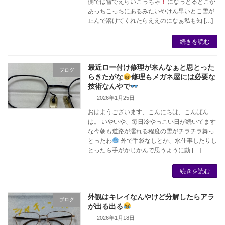
側では雪でえらいこっちゃ
になっとるとこが
あっちこっちにあるみたいやけん早いとこ雪が
止んで溶けてくれたらええのになぁ私も知 […]
続きを読む
最近ロー付け修理が来んなぁと思とった
ブログ
らきたがな
修理もメガネ屋には必要な
技術なんやで
2026年1月25日
おはようございます、こんにちは、こんばん
は。 いやいや、毎日冷やっこい日が続いてます
な今朝も道路が濡れる程度の雪がチラチラ舞っ
とったわ
外で手袋なしとか、水仕事したりし
とったら手がかじかんで思うように動 […]
続きを読む
外観はキレイなんやけど分解したらアラ
ブログ
が出る出る
2026年1月18日