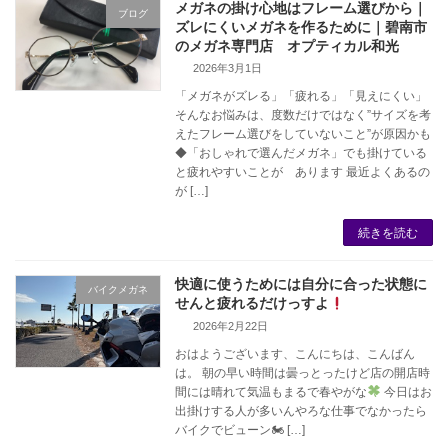
メガネの掛け心地はフレーム選びから｜
ブログ
ズレにくいメガネを作るために｜碧南市
のメガネ専門店 オプティカル和光
2026年3月1日
「メガネがズレる」「疲れる」「見えにくい」
そんなお悩みは、度数だけではなく”サイズを考
えたフレーム選びをしていないこと”が原因かも
◆「おしゃれで選んだメガネ」でも掛けている
と疲れやすいことが あります 最近よくあるの
が […]
続きを読む
快適に使うためには自分に合った状態に
バイクメガネ
せんと疲れるだけっすよ
2026年2月22日
おはようございます、こんにちは、こんばん
は。 朝の早い時間は曇っとったけど店の開店時
間には晴れて気温もまるで春やがな
今日はお
出掛けする人が多いんやろな仕事でなかったら
バイクでビューン🏍 […]