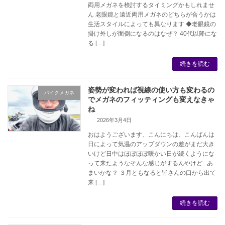
両用メガネを検討するタイミングかもしれませ
ん 老眼鏡と遠近両用メガネのどちらが合うかは
生活スタイルによっても異なります ◆老眼鏡の
掛け外しが面倒になるのはなぜ？ 40代以降にな
る […]
続きを読む
姿勢が変われば視線の使い方も変わるの
バイクメガネ
でメガネのフィッティングも変えなきゃ
ね
2026年3月4日
おはようございます、こんにちは、こんばんは
日によって気温のアップダウンの差がまだ大き
いけど日中はほぼほぼ暖かい日が続くようにな
って来たようなそんな感じがするんやけど...あ
まいかな？ ３月ともなると皆さんの口から出て
来 […]
続きを読む