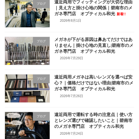
遠近両用でフィッティングが大切な理由
り
ブログ
｜見え方と掛け心地の関係｜碧南市のメ
ガネ専門店 オプティカル和光
新着!!
2026年8月1日
メガネが下がる原因は鼻あてだけではあ
ブログ
りません｜掛け心地の見直し|碧南市のメ
ガネ専門店 オプティカル和光
2026年7月29日
遠近両用メガネは高いレンズを選べば安
ブログ
心？｜価格だけではない理由|碧南市のメ
ガネ専門店 オプティカル和光
2026年7月26日
遠近両用で運転する時の注意点｜使い方
ブログ
とレンズ選びで確認したいこと｜碧南市
のメガネ専門店 オプティカル和光
2026年7月24日