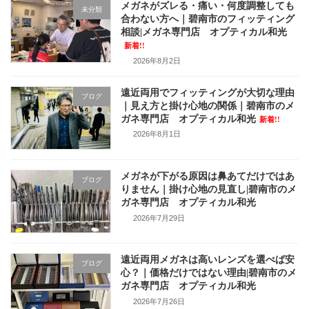
メガネがズレる・痛い・何度調整しても
未分類
合わない方へ｜碧南市のフィッティング
相談|メガネ専門店 オプティカル和光
新着!!
2026年8月2日
遠近両用でフィッティングが大切な理由
ブログ
｜見え方と掛け心地の関係｜碧南市のメ
ガネ専門店 オプティカル和光
新着!!
2026年8月1日
メガネが下がる原因は鼻あてだけではあ
ブログ
りません｜掛け心地の見直し|碧南市のメ
ガネ専門店 オプティカル和光
2026年7月29日
遠近両用メガネは高いレンズを選べば安
ブログ
心？｜価格だけではない理由|碧南市のメ
ガネ専門店 オプティカル和光
2026年7月26日