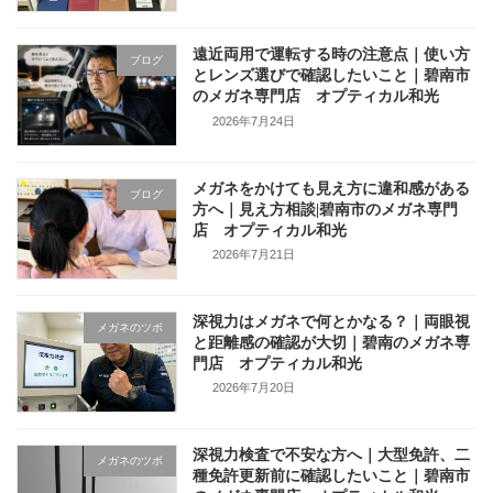
遠近両用で運転する時の注意点｜使い方
ブログ
とレンズ選びで確認したいこと｜碧南市
のメガネ専門店 オプティカル和光
2026年7月24日
メガネをかけても見え方に違和感がある
ブログ
方へ｜見え方相談|碧南市のメガネ専門
店 オプティカル和光
2026年7月21日
深視力はメガネで何とかなる？｜両眼視
メガネのツボ
と距離感の確認が大切｜碧南のメガネ専
門店 オプティカル和光
2026年7月20日
深視力検査で不安な方へ｜大型免許、二
メガネのツボ
種免許更新前に確認したいこと｜碧南市