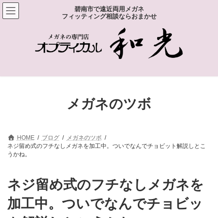
コ
ナ
碧南市で遠近両用メガネ
ン
ビ
フィッティング相談ならおまかせ
テ
ゲ
ン
ー
ツ
シ
へ
ョ
ス
ン
キ
に
ッ
移
プ
動
メガネのツボ
HOME
ブログ
メガネのツボ
ネジ留め式のフチなしメガネを加工中。ついでなんでチョビット解説しとこ
うかね。
ネジ留め式のフチなしメガネを
加工中。ついでなんでチョビッ