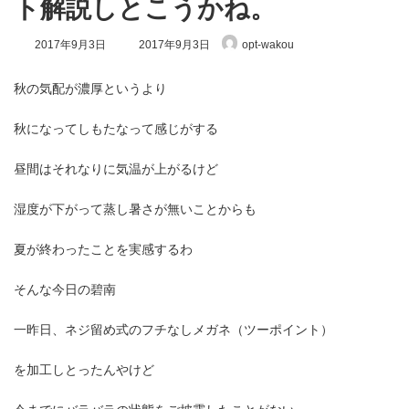
ト解説しとこうかね。
最
2017年9月3日
2017年9月3日
opt-wakou
終
更
新
秋の気配が濃厚というより
日
時
秋になってしもたなって感じがする
:
昼間はそれなりに気温が上がるけど
湿度が下がって蒸し暑さが無いことからも
夏が終わったことを実感するわ
そんな今日の碧南
一昨日、ネジ留め式のフチなしメガネ（ツーポイント）
を加工しとったんやけど