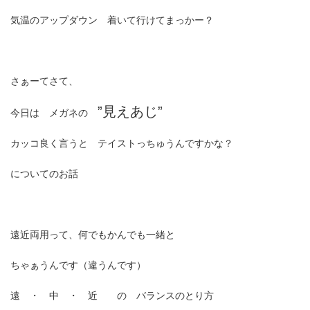
時
気温のアップダウン 着いて行けてまっかー？
:
さぁーてさて、
”見えあじ”
今日は メガネの
カッコ良く言うと テイストっちゅうんですかな？
についてのお話
遠近両用って、何でもかんでも一緒と
ちゃぁうんです（違うんです）
遠 ・ 中 ・ 近 の バランスのとり方