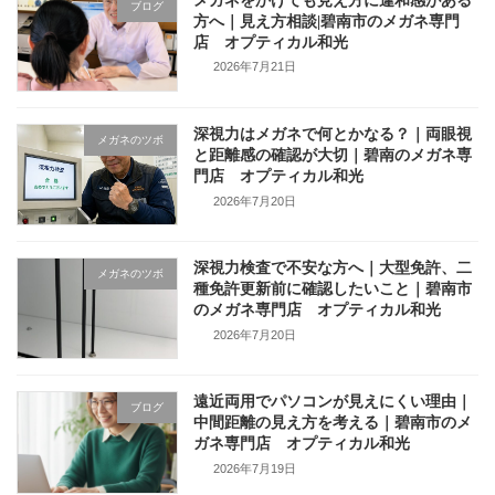
メガネをかけても見え方に違和感がある
ブログ
方へ｜見え方相談|碧南市のメガネ専門
店 オプティカル和光
2026年7月21日
深視力はメガネで何とかなる？｜両眼視
メガネのツボ
と距離感の確認が大切｜碧南のメガネ専
門店 オプティカル和光
2026年7月20日
深視力検査で不安な方へ｜大型免許、二
メガネのツボ
種免許更新前に確認したいこと｜碧南市
のメガネ専門店 オプティカル和光
2026年7月20日
遠近両用でパソコンが見えにくい理由｜
ブログ
中間距離の見え方を考える｜碧南市のメ
ガネ専門店 オプティカル和光
2026年7月19日