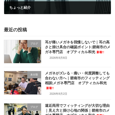
ちょっと紹介
2016年1月31日
最近の投稿
耳が痛いメガネを我慢しないで｜耳の高
ブログ
さと掛け具合の確認ポイント|碧南市のメ
ガネ専門店 オプティカル和光
新着!!
2026年8月8日
メガネがズレる・痛い・何度調整しても
未分類
合わない方へ｜碧南市のフィッティング
相談|メガネ専門店 オプティカル和光
新着!!
2026年8月2日
遠近両用でフィッティングが大切な理由
ブログ
｜見え方と掛け心地の関係｜碧南市のメ