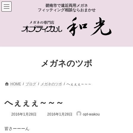
コ
ナ
碧南市で遠近両用メガネ
ン
ビ
フィッティング相談ならおまかせ
テ
ゲ
ン
ー
ツ
シ
へ
ョ
ス
ン
キ
に
ッ
移
プ
動
メガネのツボ
HOME
ブログ
メガネのツボ
へぇぇぇ～～～
へぇぇぇ～～～
最
2016年1月28日
2016年1月28日
opt-wakou
終
更
新
皆さーーーん
日